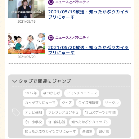
ニュースとバラエティ
2021/05/19放送・知ったかぶりカイツ
ブリにゅーす
2021/05/19
ニュースとバラエティ
2021/05/20放送・知ったかぶりカイツ
ブリにゅーす
2021/05/20
タップ
で関連にジャンプ
1972年
なつかしが
アミンチュニュース
カイツブリにゅーす
クイズ
クイズ滋賀道
サークル
テレビ番組
フレフレアミンチュ
守山スポーツ少年団
守山小学校
守山錬心館
知ったかぶりカイツブリ
知ったかぶりカイツブリにゅーす
缶詰王
習い事