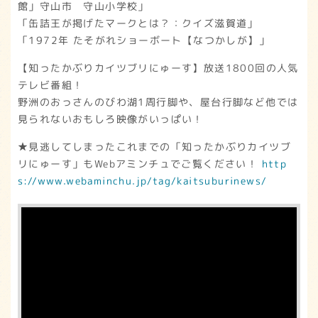
館」守山市 守山小学校」
「缶詰王が掲げたマークとは？：クイズ滋賀道」
「1972年 たそがれショーボート【なつかしが】」
【知ったかぶりカイツブリにゅーす】放送1800回の人気
テレビ番組！
野洲のおっさんのびわ湖1周行脚や、屋台行脚など他では
見られないおもしろ映像がいっぱい！
★見逃してしまったこれまでの「知ったかぶりカイツブ
リにゅーす」もWebアミンチュでご覧ください！
http
s://www.webaminchu.jp/tag/kaitsuburinews/