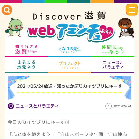
知られざる滋賀
となりの先生
仲
まるまる地元ネタ
プロジェクト
ニ
2021/05/24放送・知ったかぶりカイツブリにゅーす
ニュースとバラエティ
2021/05/24
今日のカイツブリにゅーすは
「心と体を鍛えよう！「守山スポーツ少年団 守山錬心