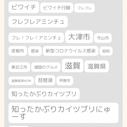
ビワイチ
ビワイチ行脚
フレフレ
フレフレアミンチュ
大津市
フレ！フレ！アミンチュ
守山市
新型コロナウイルス感染
彦根市
感染
昭和
滋賀
滋賀県
東近江市
湖国のグルメ
琵琶湖
甲賀市
滋賀経済NOW
知ったかぶりカイツブリ
知ったかぶりカイツブリにゅ
ーす