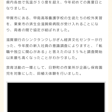
県内各地で気温が３０度を超え、今年初めての真夏日と
なりました。
甲賀市にある、甲南高等養護学校の生徒たちの校外実習
を、栗東市の済生会滋賀県病院が受け入れることにな
り、両者の間で協定が結ばれました。
滋賀銀行のシンクタンクしがぎん経済文化センターが行
った、今年度の新入社員の意識調査によりますと、「転
職や独立に関心がある」と答えたのは３５％と調査開始
以来最も高くなったことがわかりました。
食育活動の一環として、日野町の作業所が企画し保育園
児を対象にした、田植え体験を行いました。