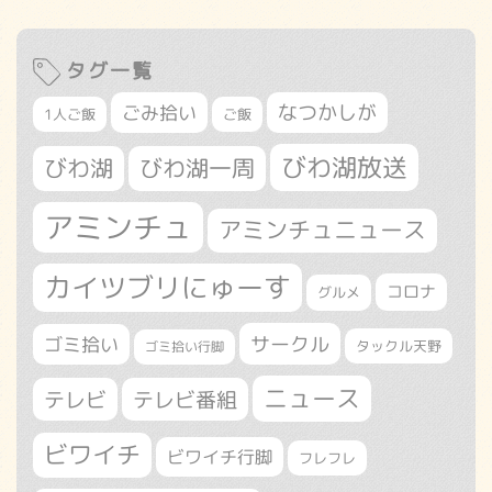
タグ一覧
なつかしが
ごみ拾い
1人ご飯
ご飯
びわ湖放送
びわ湖
びわ湖一周
アミンチュ
アミンチュニュース
カイツブリにゅーす
コロナ
グルメ
サークル
ゴミ拾い
タックル天野
ゴミ拾い行脚
ニュース
テレビ
テレビ番組
ビワイチ
ビワイチ行脚
フレフレ