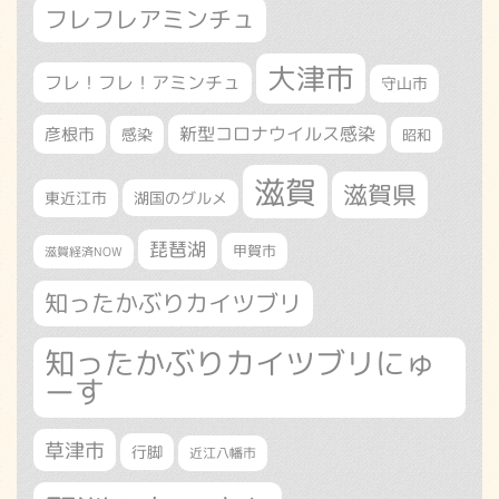
フレフレアミンチュ
大津市
フレ！フレ！アミンチュ
守山市
新型コロナウイルス感染
彦根市
感染
昭和
滋賀
滋賀県
東近江市
湖国のグルメ
琵琶湖
甲賀市
滋賀経済NOW
知ったかぶりカイツブリ
知ったかぶりカイツブリにゅ
ーす
草津市
行脚
近江八幡市