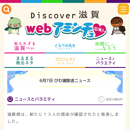
知られざる滋賀
となりの先生
仲
まるまる地元ネタ
プロジェクト
ニ
6月7日 びわ湖放送ニュース
ニュースとバラエティ
2021/06/07
滋賀県は、新たに１５人の感染が確認されたと発表しま
した。