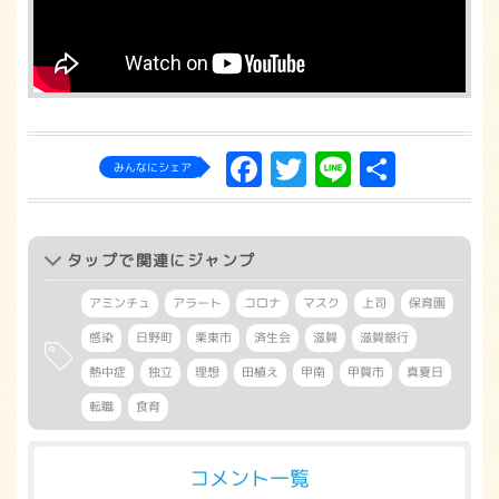
Facebook
Twitter
Line
共
みんなにシェア
有
タップ
で関連にジャンプ
アミンチュ
アラート
コロナ
マスク
上司
保育園
感染
日野町
栗東市
済生会
滋賀
滋賀銀行
熱中症
独立
理想
田植え
甲南
甲賀市
真夏日
転職
食育
コメント一覧