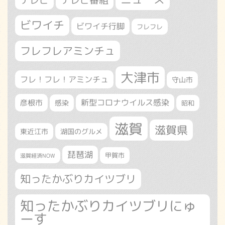
ビワイチ
ビワイチ行脚
フレフレ
フレフレアミンチュ
大津市
フレ！フレ！アミンチュ
守山市
新型コロナウイルス感染
彦根市
感染
昭和
滋賀
滋賀県
東近江市
湖国のグルメ
琵琶湖
甲賀市
滋賀経済NOW
知ったかぶりカイツブリ
知ったかぶりカイツブリにゅ
ーす