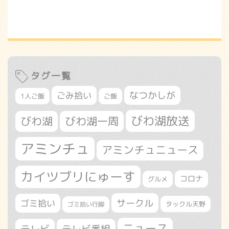
タグ一覧
なつかしが
ごみ拾い
1人ご飯
ご飯
びわ湖放送
びわ湖
びわ湖一周
アミンチュ
アミンチュニュース
カイツブリにゅーす
コロナ
グルメ
サークル
ゴミ拾い
タックル天野
ゴミ拾い行脚
ニュース
テレビ
テレビ番組