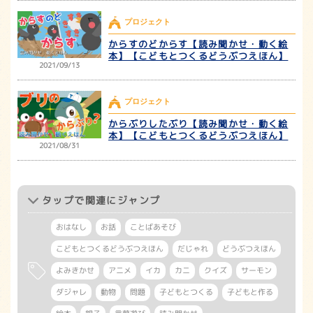
プロジェクト
からすのどからす【読み聞かせ・動く絵
本】【こどもとつくるどうぶつえほん】
2021/09/13
プロジェクト
からぶりしたぶり【読み聞かせ・動く絵
本】【こどもとつくるどうぶつえほん】
2021/08/31
タップ
で関連にジャンプ
おはなし
お話
ことばあそび
こどもとつくるどうぶつえほん
だじゃれ
どうぶつえほん
よみきかせ
アニメ
イカ
カニ
クイズ
サーモン
ダジャレ
動物
問題
子どもとつくる
子どもと作る