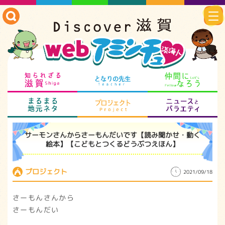
知られざる滋賀
となりの先生
仲
まるまる地元ネタ
プロジェクト
ニ
サーモンさんからさーもんだいです【読み聞かせ・動く
絵本】【こどもとつくるどうぶつえほん】
プロジェクト
2021/09/18
さーもんさんから
さーもんだい