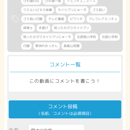
びわ湖の日
びわ湖一周
アミンチュニュース
ウエルハピネス体操
カイツブリにゅーす
ゴミ拾い
ゴミ拾い行脚
テレビ番組
ビワイチ
フレフレアミンチュ
保育士
手遊び
知ったかぶりカイツブリ
知ったかぶりカイツブリにゅーす
石部南小学校
石部小学校
行脚
野洲のおっさん
高島公民館
コメント一覧
この動画にコメントを書こう！
コメント投稿
（名前、コメントは必須項目）