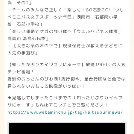
浜 その2」
「チームのみんなで正しく！楽しく！GO石部GO!「いし
べミニバス女子スポーツ少年団」湖南市 石部南小学
校・石部小学校」
「楽しい運動でケガのない体へ「ウエルハピネス体操」
高島市 高島公民館」
「【大きな栗の木の下で】現役保育士が教える子どもに
人気の手遊び」
【知ったかぶりカイツブリにゅーす】放送1900回の人気
テレビ番組！
野洲のおっさんのびわ湖1周行脚や、屋台行脚など他では
見られないおもしろ映像がいっぱい！
★見逃してしまったこれまでの「知ったかぶりカイツブ
リにゅーす」もWebアミンチュでご覧ください！
https://www.webaminchu.jp/tag/kaitsuburinews/