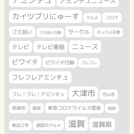
アミンチュ
アミンチュニュース
カイツブリにゅーす
コロナ
グルメ
サークル
ゴミ拾い
タックル天野
ゴミ拾い行脚
ニュース
テレビ
テレビ番組
ビワイチ
ビワイチ行脚
フレフレ
フレフレアミンチュ
大津市
フレ！フレ！アミンチュ
守山市
新型コロナウイルス感染
彦根市
感染
昭和
滋賀
滋賀県
東近江市
湖国のグルメ