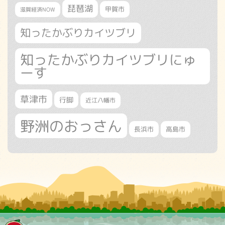
琵琶湖
甲賀市
滋賀経済NOW
知ったかぶりカイツブリ
知ったかぶりカイツブリにゅ
ーす
草津市
行脚
近江八幡市
野洲のおっさん
長浜市
高島市