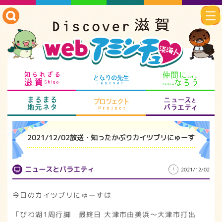
知られざる滋賀
となりの先生
仲
まるまる地元ネタ
プロジェクト
ニ
2021/12/02放送・知ったかぶりカイツブリにゅーす
ニュースとバラエティ
2021/12/02
今日のカイツブリにゅーすは
「びわ湖1周行脚 最終日 大津市由美浜～大津市打出