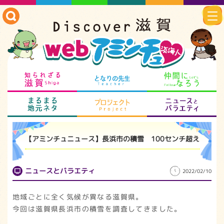
知られざる滋賀
となりの先生
仲
まるまる地元ネタ
プロジェクト
ニ
【アミンチュニュース】長浜市の積雪 100センチ超え
ニュースとバラエティ
2022/02/10
地域ごとに全く気候が異なる滋賀県。
今回は滋賀県長浜市の積雪を調査してきました。