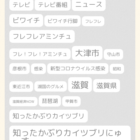
ニュース
テレビ
テレビ番組
ビワイチ
ビワイチ行脚
フレフレ
フレフレアミンチュ
大津市
フレ！フレ！アミンチュ
守山市
新型コロナウイルス感染
彦根市
感染
昭和
滋賀
滋賀県
東近江市
湖国のグルメ
琵琶湖
甲賀市
滋賀経済NOW
知ったかぶりカイツブリ
知ったかぶりカイツブリにゅ