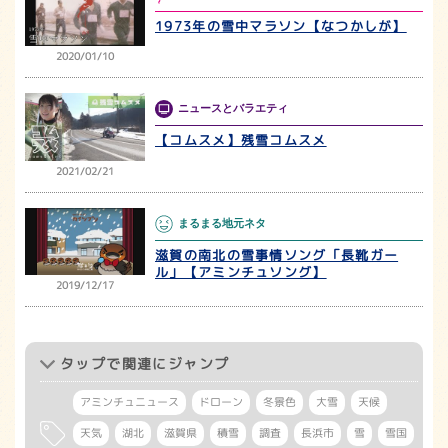
1973年の雪中マラソン【なつかしが】
2020/01/10
ニュースとバラエティ
【コムスメ】残雪コムスメ
2021/02/21
まるまる地元ネタ
滋賀の南北の雪事情ソング「長靴ガー
ル」【アミンチュソング】
2019/12/17
タップ
で関連にジャンプ
アミンチュニュース
ドローン
冬景色
大雪
天候
天気
湖北
滋賀県
積雪
調査
長浜市
雪
雪国