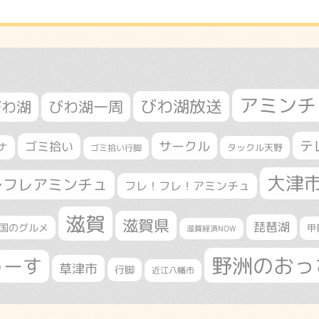
アミンチ
びわ湖放送
びわ湖
びわ湖一周
テ
サークル
ゴミ拾い
ナ
タックル天野
ゴミ拾い行脚
大津
レフレアミンチュ
フレ！フレ！アミンチュ
滋賀
滋賀県
琵琶湖
国のグルメ
甲
滋賀経済NOW
野洲のおっ
ゅーす
草津市
行脚
近江八幡市