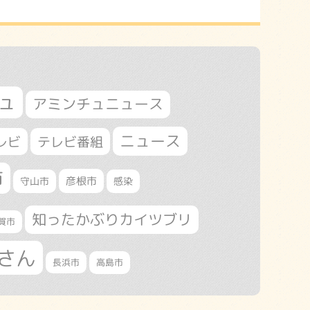
ュ
アミンチュニュース
ニュース
レビ
テレビ番組
市
守山市
彦根市
感染
知ったかぶりカイツブリ
賀市
さん
長浜市
高島市