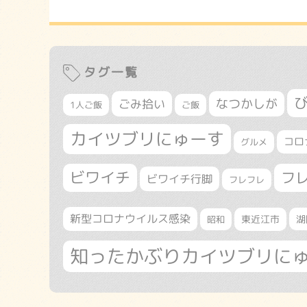
タグ一覧
なつかしが
ごみ拾い
1人ご飯
ご飯
カイツブリにゅーす
コロ
グルメ
ビワイチ
フ
ビワイチ行脚
フレフレ
新型コロナウイルス感染
東近江市
湖
昭和
知ったかぶりカイツブリに