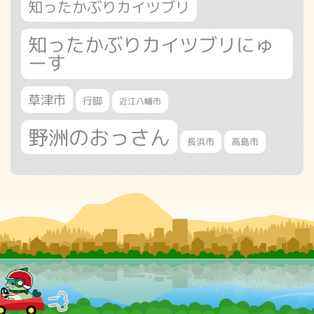
知ったかぶりカイツブリ
知ったかぶりカイツブリにゅ
ーす
草津市
行脚
近江八幡市
野洲のおっさん
長浜市
高島市