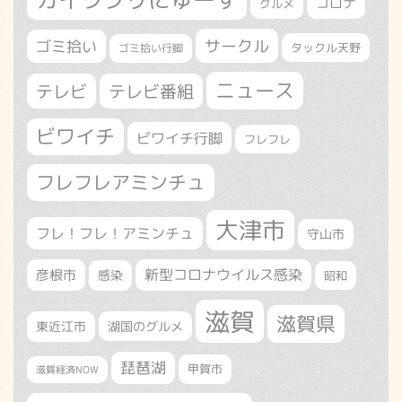
コロナ
グルメ
サークル
ゴミ拾い
タックル天野
ゴミ拾い行脚
ニュース
テレビ
テレビ番組
ビワイチ
ビワイチ行脚
フレフレ
フレフレアミンチュ
大津市
フレ！フレ！アミンチュ
守山市
新型コロナウイルス感染
彦根市
感染
昭和
滋賀
滋賀県
東近江市
湖国のグルメ
琵琶湖
甲賀市
滋賀経済NOW