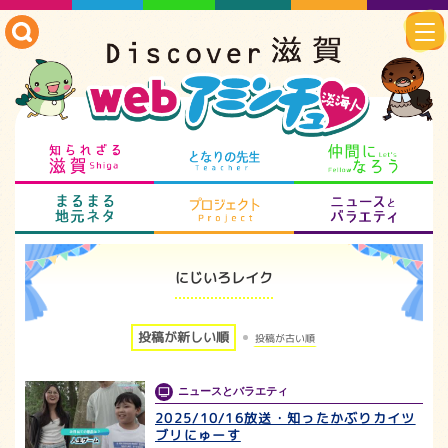
知られざる滋賀
となりの先生
仲
まるまる地元ネタ
プロジェクト
ニ
にじいろレイク
投稿が新しい順
投稿が古い順
ニュースとバラエティ
2025/10/16放送・知ったかぶりカイツ
ブリにゅーす