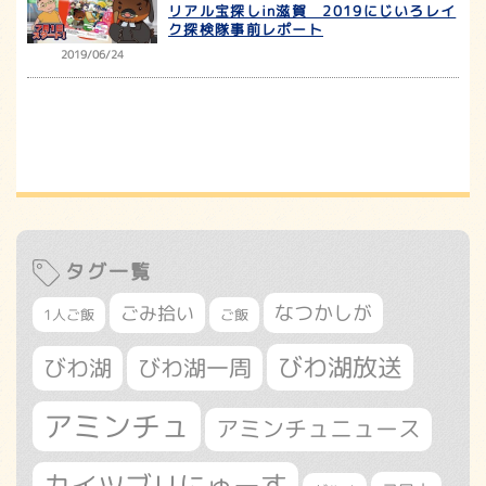
リアル宝探しin滋賀 2019にじいろレイ
ク探検隊事前レポート
2019/06/24
タグ一覧
なつかしが
ごみ拾い
1人ご飯
ご飯
びわ湖放送
びわ湖
びわ湖一周
アミンチュ
アミンチュニュース
カイツブリにゅーす