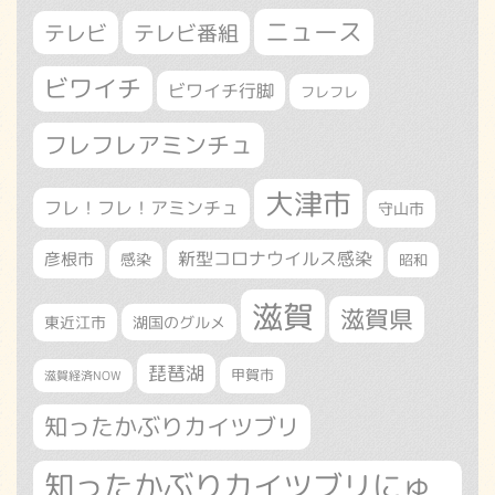
ニュース
テレビ
テレビ番組
ビワイチ
ビワイチ行脚
フレフレ
フレフレアミンチュ
大津市
フレ！フレ！アミンチュ
守山市
新型コロナウイルス感染
彦根市
感染
昭和
滋賀
滋賀県
東近江市
湖国のグルメ
琵琶湖
甲賀市
滋賀経済NOW
知ったかぶりカイツブリ
知ったかぶりカイツブリにゅ