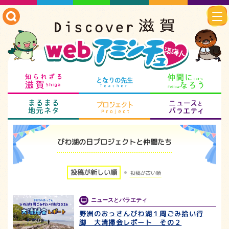
知られざる滋賀
となりの先生
仲
まるまる地元ネタ
プロジェクト
ニ
びわ湖の日プロジェクトと仲間たち
投稿が新しい順
投稿が古い順
ニュースとバラエティ
野洲のおっさんびわ湖１周ごみ拾い行
脚 大清掃会レポート その２