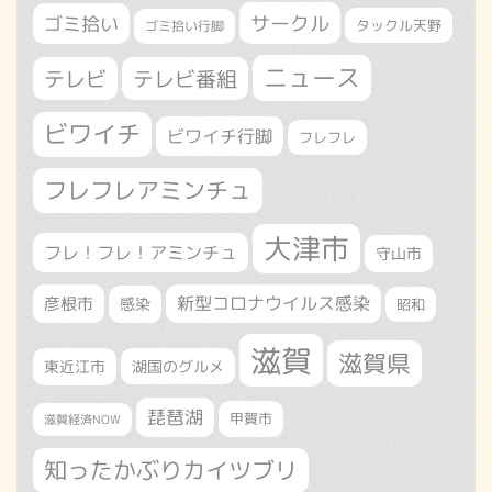
サークル
ゴミ拾い
タックル天野
ゴミ拾い行脚
ニュース
テレビ
テレビ番組
ビワイチ
ビワイチ行脚
フレフレ
フレフレアミンチュ
大津市
フレ！フレ！アミンチュ
守山市
新型コロナウイルス感染
彦根市
感染
昭和
滋賀
滋賀県
東近江市
湖国のグルメ
琵琶湖
甲賀市
滋賀経済NOW
知ったかぶりカイツブリ