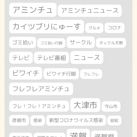
アミンチュ
アミンチュニュース
カイツブリにゅーす
コロナ
グルメ
サークル
ゴミ拾い
タックル天野
ゴミ拾い行脚
ニュース
テレビ
テレビ番組
ビワイチ
ビワイチ行脚
フレフレ
フレフレアミンチュ
大津市
フレ！フレ！アミンチュ
守山市
新型コロナウイルス感染
彦根市
感染
昭和
滋賀
滋賀県