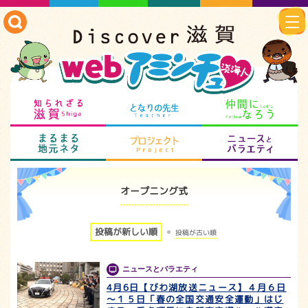
知られざる滋賀
となりの先生
仲
まるまる地元ネタ
プロジェクト
ニ
オープニング式
投稿が新しい順
投稿が古い順
ニュースとバラエティ
4月6日【びわ湖放送ニュース】４月６日
～１５日「春の全国交通安全運動」はじ