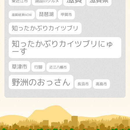
東近江市
湖国のグルメ
琵琶湖
甲賀市
滋賀経済NOW
知ったかぶりカイツブリ
知ったかぶりカイツブリにゅ
ーす
草津市
行脚
近江八幡市
野洲のおっさん
長浜市
高島市