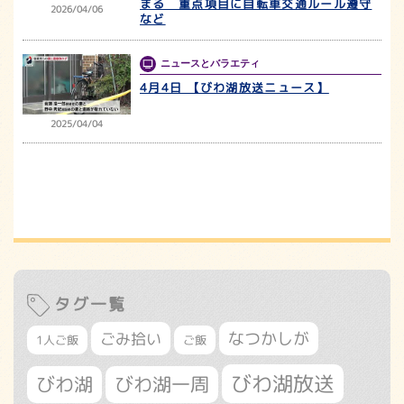
まる 重点項目に自転車交通ルール遵守
2026/04/06
など
ニュースとバラエティ
4月4日 【びわ湖放送ニュース】
2025/04/04
タグ一覧
なつかしが
ごみ拾い
1人ご飯
ご飯
びわ湖放送
びわ湖
びわ湖一周