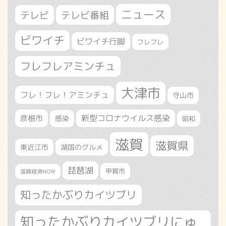
ニュース
テレビ
テレビ番組
ビワイチ
ビワイチ行脚
フレフレ
フレフレアミンチュ
大津市
フレ！フレ！アミンチュ
守山市
新型コロナウイルス感染
彦根市
感染
昭和
滋賀
滋賀県
東近江市
湖国のグルメ
琵琶湖
甲賀市
滋賀経済NOW
知ったかぶりカイツブリ
知ったかぶりカイツブリにゅ