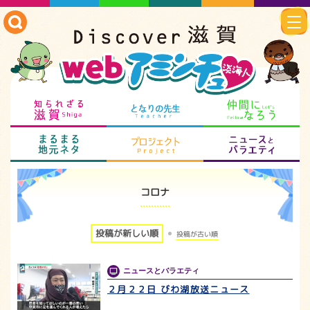
知られざる滋賀
となりの先生
仲
まるまる地元ネタ
プロジェクト
ニ
コロナ
投稿が新しい順
投稿が古い順
ニュースとバラエティ
２月２２日 びわ湖放送ニュース