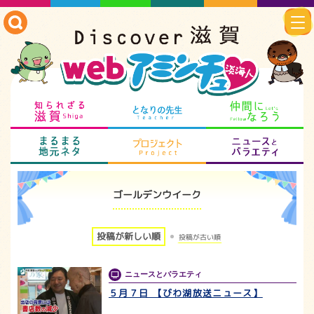
知られざる滋賀
となりの先生
仲
まるまる地元ネタ
プロジェクト
ニ
ゴールデンウイーク
投稿が新しい順
投稿が古い順
ニュースとバラエティ
５月７日 【びわ湖放送ニュース】