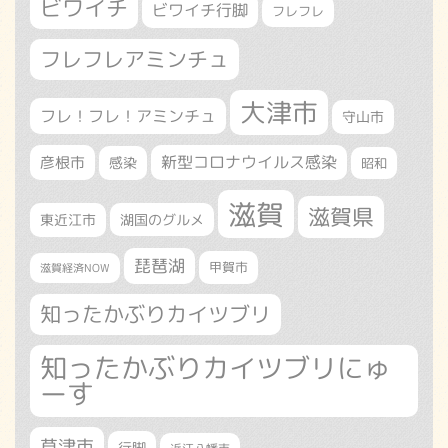
ビワイチ
ビワイチ行脚
フレフレ
フレフレアミンチュ
大津市
フレ！フレ！アミンチュ
守山市
新型コロナウイルス感染
彦根市
感染
昭和
滋賀
滋賀県
東近江市
湖国のグルメ
琵琶湖
甲賀市
滋賀経済NOW
知ったかぶりカイツブリ
知ったかぶりカイツブリにゅ
ーす
草津市
行脚