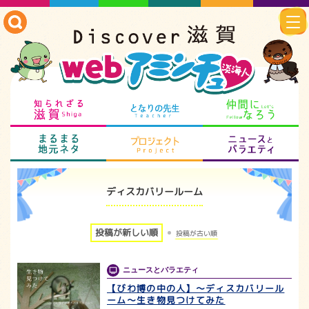
知られざる滋賀
となりの先生
仲
まるまる地元ネタ
プロジェクト
ニ
ディスカバリールーム
投稿が新しい順
投稿が古い順
ニュースとバラエティ
【びわ博の中の人】～ディスカバリール
ーム～生き物見つけてみた