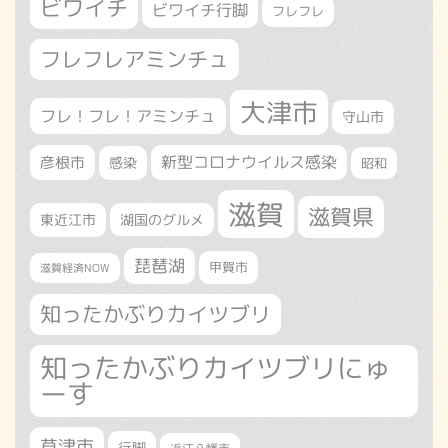
ビワイチ
ビワイチ行脚
フレフレ
フレフレアミンチュ
大津市
フレ！フレ！アミンチュ
守山市
新型コロナウイルス感染
彦根市
感染
昭和
滋賀
滋賀県
東近江市
湖国のグルメ
琵琶湖
甲賀市
滋賀経済NOW
知ったかぶりカイツブリ
知ったかぶりカイツブリにゅ
ーす
草津市
行脚