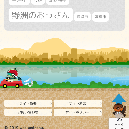
近江八幡市
野洲のおっさん
長浜市
高島市
サイト概要
サイト運営
お問い合わせ
サイトポリシー
ページ
Ⓒ 2019 web aminchu.