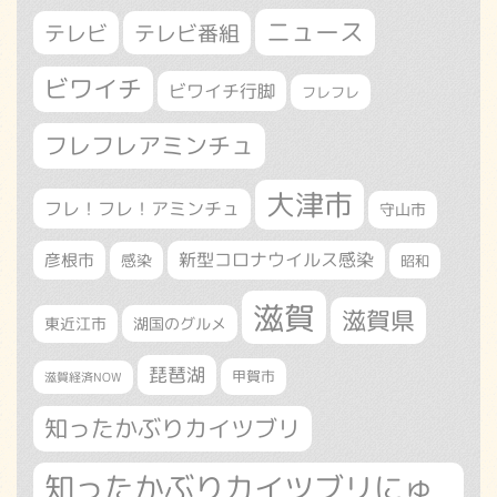
ニュース
テレビ
テレビ番組
ビワイチ
ビワイチ行脚
フレフレ
フレフレアミンチュ
大津市
フレ！フレ！アミンチュ
守山市
新型コロナウイルス感染
彦根市
感染
昭和
滋賀
滋賀県
東近江市
湖国のグルメ
琵琶湖
甲賀市
滋賀経済NOW
知ったかぶりカイツブリ
知ったかぶりカイツブリにゅ