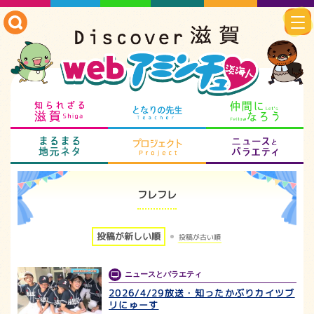
知られざる滋賀
となりの先生
仲
まるまる地元ネタ
プロジェクト
ニ
フレフレ
投稿が新しい順
投稿が古い順
ニュースとバラエティ
2026/4/29放送・知ったかぶりカイツブ
リにゅーす