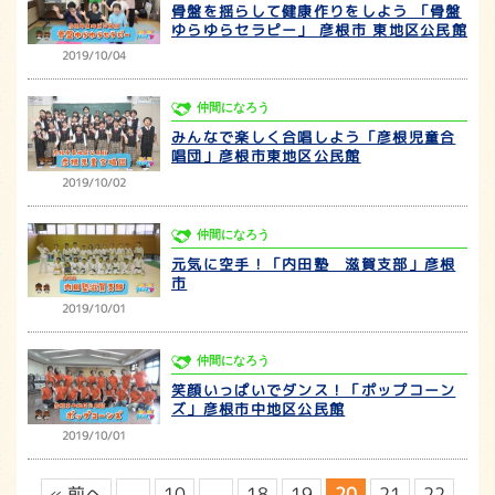
骨盤を揺らして健康作りをしよう 「骨盤
ゆらゆらセラピー」 彦根市 東地区公民館
2019/10/04
仲間になろう
みんなで楽しく合唱しよう「彦根児童合
唱団」彦根市東地区公民館
2019/10/02
仲間になろう
元気に空手！「内田塾 滋賀支部」彦根
市
2019/10/01
仲間になろう
笑顔いっぱいでダンス！「ポップコーン
ズ」彦根市中地区公民館
2019/10/01
« 前へ
...
10
...
18
19
20
21
22