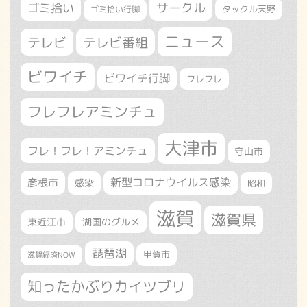
サークル
ゴミ拾い
タックル天野
ゴミ拾い行脚
ニュース
テレビ
テレビ番組
ビワイチ
ビワイチ行脚
フレフレ
フレフレアミンチュ
大津市
フレ！フレ！アミンチュ
守山市
新型コロナウイルス感染
彦根市
感染
昭和
滋賀
滋賀県
東近江市
湖国のグルメ
琵琶湖
甲賀市
滋賀経済NOW
知ったかぶりカイツブリ