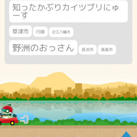
知ったかぶりカイツブリにゅ
ーす
草津市
行脚
近江八幡市
野洲のおっさん
長浜市
高島市