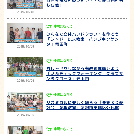
しむ会」
2019/10/10
仲間になろう
みんなで立体ハンドクラフトを作ろう
「シャドーBOX教室 パンプキンサン
タ」竜王町
2019/10/09
仲間になろう
おしゃべりしながら有酸素運動しよう
「ノルディックウォーキング クラブサ
ンタクロース」守山市
2019/10/08
仲間になろう
リズミカルに楽しく踊ろう「栗東ＳＤ愛
好会 彦根教室」彦根市東地区公民館
2019/10/06
仲間になろう