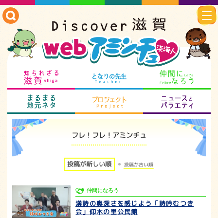
知られざる滋賀
となりの先生
仲
まるまる地元ネタ
プロジェクト
ニ
フレ！フレ！アミンチュ
投稿が新しい順
投稿が古い順
仲間になろう
漢詩の奥深さを感じよう「詩吟むつき
会」仰木の里公民館