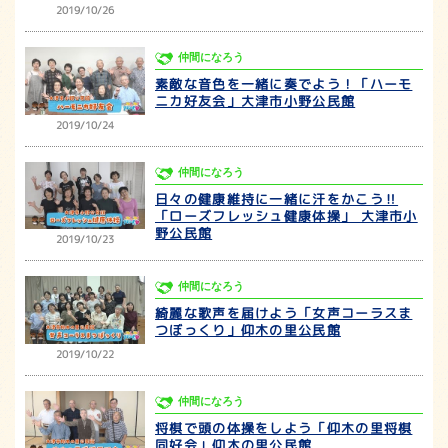
2019/10/26
仲間になろう
素敵な音色を一緒に奏でよう！「ハーモ
ニカ好友会」大津市小野公民館
2019/10/24
仲間になろう
日々の健康維持に一緒に汗をかこう‼
「ローズフレッシュ健康体操」 大津市小
野公民館
2019/10/23
仲間になろう
綺麗な歌声を届けよう「女声コーラスま
つぼっくり」仰木の里公民館
2019/10/22
仲間になろう
将棋で頭の体操をしよう「仰木の里将棋
同好会」仰木の里公民館