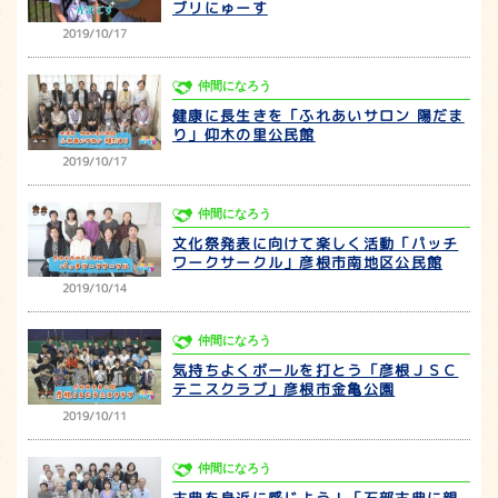
ブリにゅーす
2019/10/17
仲間になろう
健康に長生きを「ふれあいサロン 陽だま
り」仰木の里公民館
2019/10/17
仲間になろう
文化祭発表に向けて楽しく活動「パッチ
ワークサークル」彦根市南地区公民館
2019/10/14
仲間になろう
気持ちよくボールを打とう「彦根ＪＳＣ
テニスクラブ」彦根市金亀公園
2019/10/11
仲間になろう
古典を身近に感じよう！「石部古典に親