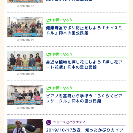
2019/10/22
仲間になろう
健康麻雀でボケ防止をしよう「ナイスミ
ドル」仰木の里公民館
2019/10/21
仲間になろう
身近な植物を押し花にしよう「押し花ア
ート花凛」仰木の里公民館
2019/10/19
仲間になろう
ピアノを基礎から学ぼう「らくらくピア
ノサークル」仰木の里公民館
2019/10/18
ニュースとバラエティ
2019/10/17放送・知ったかぶりカイツ