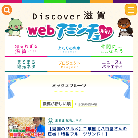
知られざる滋賀
となりの先生
仲
まるまる地元ネタ
プロジェクト
ニ
ミックスフルーツ
投稿が新しい順
投稿が古い順
まるまる地元ネタ
【湖国のグルメ】二葉屋【八百屋さんの
圧巻！特製フルーツサンド！】