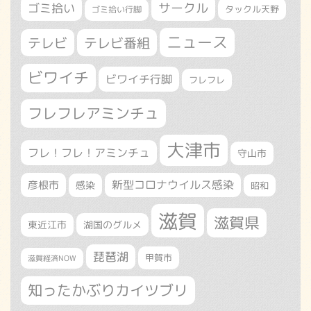
サークル
ゴミ拾い
タックル天野
ゴミ拾い行脚
ニュース
テレビ
テレビ番組
ビワイチ
ビワイチ行脚
フレフレ
フレフレアミンチュ
大津市
フレ！フレ！アミンチュ
守山市
新型コロナウイルス感染
彦根市
感染
昭和
滋賀
滋賀県
東近江市
湖国のグルメ
琵琶湖
甲賀市
滋賀経済NOW
知ったかぶりカイツブリ