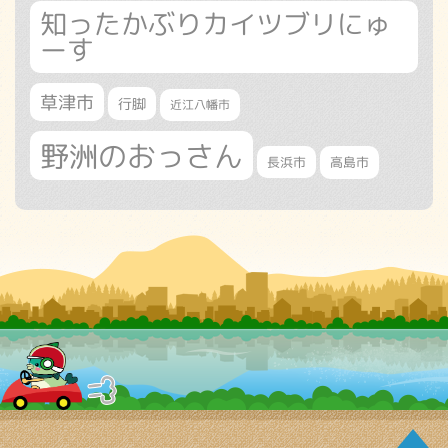
知ったかぶりカイツブリにゅ
ーす
草津市
行脚
近江八幡市
野洲のおっさん
長浜市
高島市