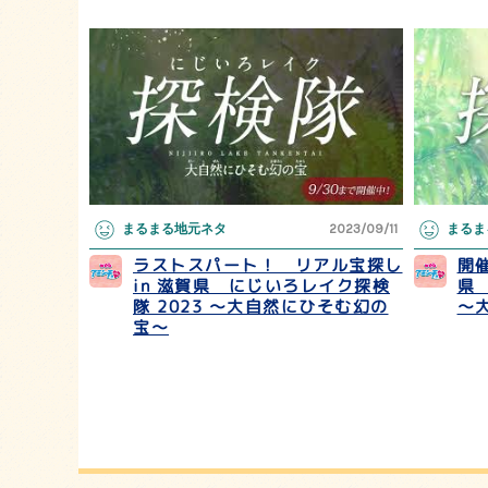
まるまる地元ネタ
2023/09/11
まるま
ラストスパート！ リアル宝探し
開催
in 滋賀県 にじいろレイク探検
県
隊 2023 ～大自然にひそむ幻の
～
宝～