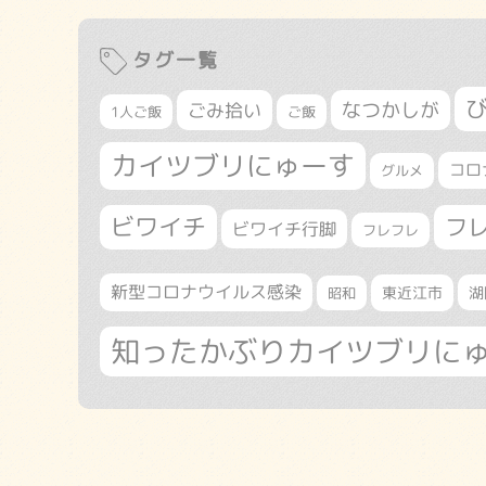
タグ一覧
なつかしが
ごみ拾い
1人ご飯
ご飯
カイツブリにゅーす
コロ
グルメ
ビワイチ
フ
ビワイチ行脚
フレフレ
新型コロナウイルス感染
東近江市
湖
昭和
知ったかぶりカイツブリに