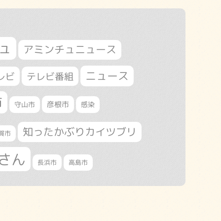
ュ
アミンチュニュース
ニュース
レビ
テレビ番組
市
守山市
彦根市
感染
知ったかぶりカイツブリ
賀市
さん
長浜市
高島市