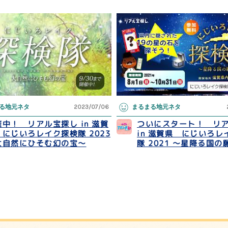
る地元ネタ
2023/07/06
まるまる地元ネタ
中！ リアル宝探し in 滋賀
ついにスタート！ リ
 にじいろレイク探検隊 2023
in 滋賀県 にじいろレ
大自然にひそむ幻の宝～
隊 2021 ～星降る国