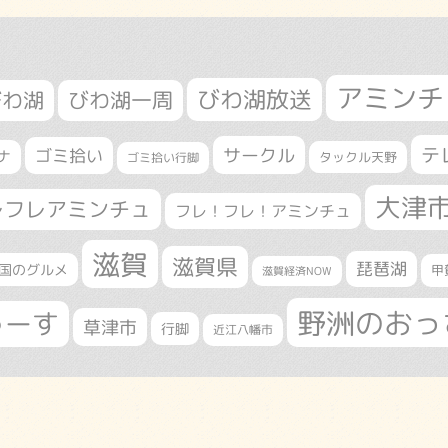
アミンチ
びわ湖放送
びわ湖
びわ湖一周
テ
サークル
ゴミ拾い
ナ
タックル天野
ゴミ拾い行脚
大津
レフレアミンチュ
フレ！フレ！アミンチュ
滋賀
滋賀県
琵琶湖
国のグルメ
甲
滋賀経済NOW
野洲のおっ
ゅーす
草津市
行脚
近江八幡市