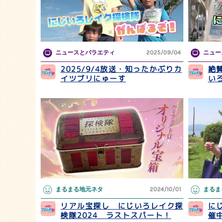
ニュースとバラエティ
2025/09/04
ニュー
2025/9/4放送・知ったかぶりカ
絶
イツブリにゅーす
い
まるまる地元ネタ
2024/10/01
まるま
リアル宝探し にじいろレイク探
に
検隊2024 ラストスパート！
催