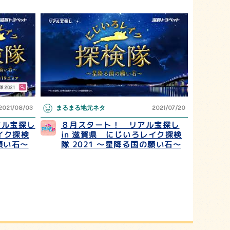
2021/08/03
まるまる地元ネタ
2021/07/20
アル宝探し
８月スタート！ リアル宝探し
イク探検
in 滋賀県 にじいろレイク探検
の願い石～
隊 2021 ～星降る国の願い石～