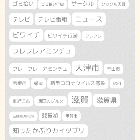
サークル
ゴミ拾い
タックル天野
ゴミ拾い行脚
ニュース
テレビ
テレビ番組
ビワイチ
ビワイチ行脚
フレフレ
フレフレアミンチュ
大津市
フレ！フレ！アミンチュ
守山市
新型コロナウイルス感染
彦根市
感染
昭和
滋賀
滋賀県
東近江市
湖国のグルメ
琵琶湖
甲賀市
滋賀経済NOW
知ったかぶりカイツブリ