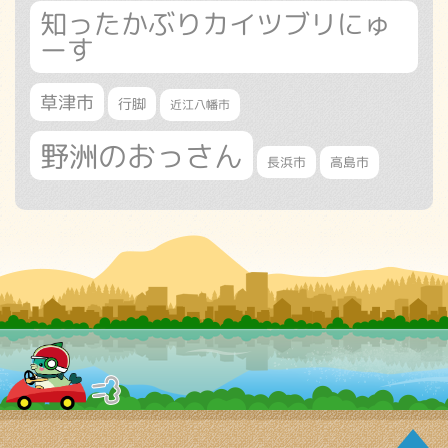
知ったかぶりカイツブリにゅ
ーす
草津市
行脚
近江八幡市
野洲のおっさん
長浜市
高島市