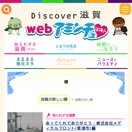
知られざる滋賀
となりの先生
仲
まるまる地元ネタ
プロジェクト
ニ
傷
投稿が新しい順
投稿が古い順
知られざる滋賀
あってくれてありがとう：株式会社メデ
ィカルフロント(草津市)編