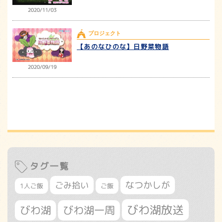
2020/11/03
プロジェクト
【あのなひのな】日野菜物語
2020/09/19
タグ一覧
なつかしが
ごみ拾い
1人ご飯
ご飯
びわ湖放送
びわ湖
びわ湖一周