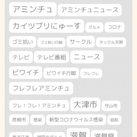
アミンチュ
アミンチュニュース
カイツブリにゅーす
コロナ
グルメ
サークル
ゴミ拾い
タックル天野
ゴミ拾い行脚
ニュース
テレビ
テレビ番組
ビワイチ
ビワイチ行脚
フレフレ
フレフレアミンチュ
大津市
フレ！フレ！アミンチュ
守山市
新型コロナウイルス感染
彦根市
感染
昭和
滋賀
滋賀県