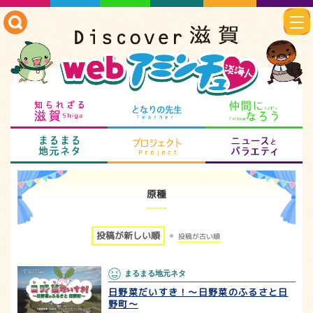
知られざる滋賀
となりの先生
仲
まるまる地元ネタ
プロジェクト
ニ
原種
投稿が新しい順
投稿が古い順
まるまる地元ネタ
日野菜だいすき！～日野菜のふるさと日
野町～