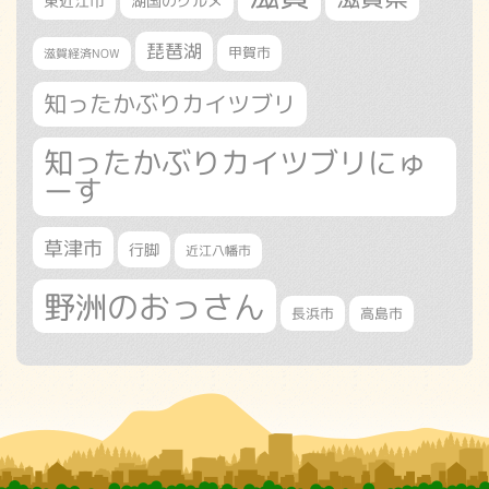
東近江市
湖国のグルメ
琵琶湖
甲賀市
滋賀経済NOW
知ったかぶりカイツブリ
知ったかぶりカイツブリにゅ
ーす
草津市
行脚
近江八幡市
野洲のおっさん
長浜市
高島市