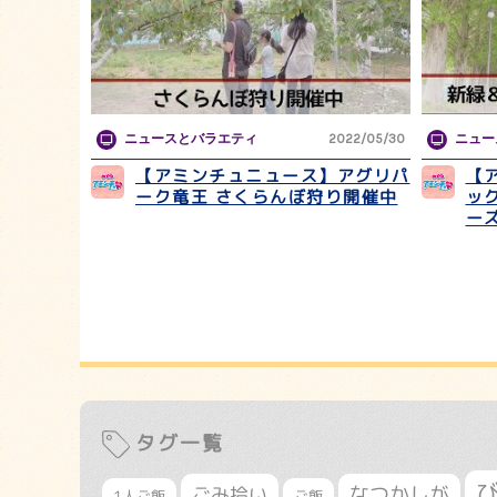
ニュースとバラエティ
2022/05/30
ニュー
【アミンチュニュース】アグリパ
【
ーク竜王 さくらんぼ狩り開催中
ッ
ー
タグ一覧
なつかしが
ごみ拾い
1人ご飯
ご飯