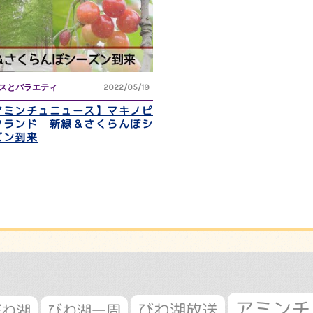
スとバラエティ
2022/05/19
アミンチュニュース】マキノピ
クランド 新緑＆さくらんぼシ
ズン到来
アミンチ
びわ湖放送
びわ湖
びわ湖一周