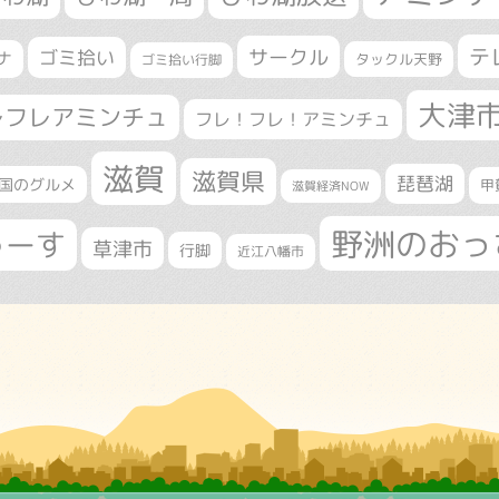
テ
サークル
ゴミ拾い
ナ
タックル天野
ゴミ拾い行脚
大津
レフレアミンチュ
フレ！フレ！アミンチュ
滋賀
滋賀県
琵琶湖
国のグルメ
甲
滋賀経済NOW
野洲のおっ
ゅーす
草津市
行脚
近江八幡市