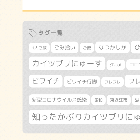
タグ一覧
なつかしが
ごみ拾い
1人ご飯
ご飯
カイツブリにゅーす
コロ
グルメ
ビワイチ
フ
ビワイチ行脚
フレフレ
新型コロナウイルス感染
東近江市
湖
昭和
知ったかぶりカイツブリに