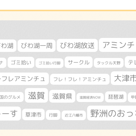
アミンチ
びわ湖放送
びわ湖
びわ湖一周
テ
サークル
ゴミ拾い
ナ
タックル天野
ゴミ拾い行脚
大津
レフレアミンチュ
フレ！フレ！アミンチュ
滋賀
滋賀県
琵琶湖
国のグルメ
甲
滋賀経済NOW
野洲のおっ
ゅーす
草津市
行脚
近江八幡市