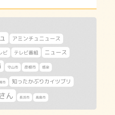
ュ
アミンチュニュース
ニュース
レビ
テレビ番組
市
守山市
彦根市
感染
知ったかぶりカイツブリ
賀市
さん
長浜市
高島市