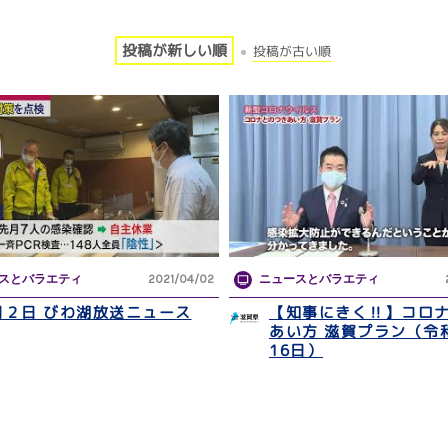
投稿が新しい順
投稿が古い順
スとバラエティ
2021/04/02
ニュースとバラエティ
月２日 びわ湖放送ニュース
【知事にきく‼】コロ
あい方 滋賀プラン（令
16日）