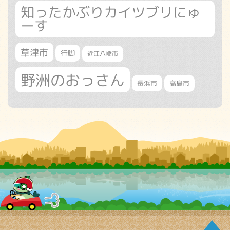
知ったかぶりカイツブリにゅ
ーす
草津市
行脚
近江八幡市
野洲のおっさん
長浜市
高島市