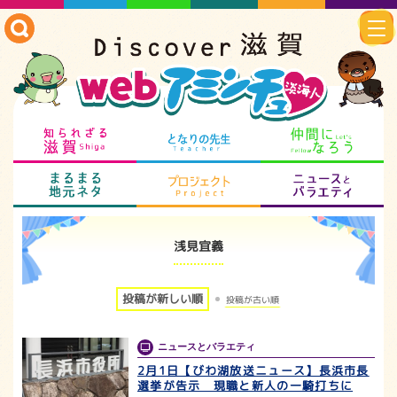
知られざる滋賀
となりの先生
仲
まるまる地元ネタ
プロジェクト
ニ
浅見宜義
投稿が新しい順
投稿が古い順
ニュースとバラエティ
2月1日【びわ湖放送ニュース】長浜市長
選挙が告示 現職と新人の一騎打ちに