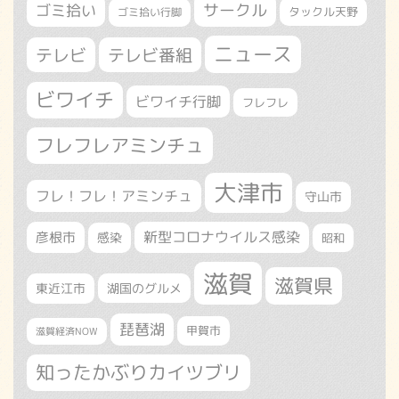
サークル
ゴミ拾い
タックル天野
ゴミ拾い行脚
ニュース
テレビ
テレビ番組
ビワイチ
ビワイチ行脚
フレフレ
フレフレアミンチュ
大津市
フレ！フレ！アミンチュ
守山市
新型コロナウイルス感染
彦根市
感染
昭和
滋賀
滋賀県
東近江市
湖国のグルメ
琵琶湖
甲賀市
滋賀経済NOW
知ったかぶりカイツブリ