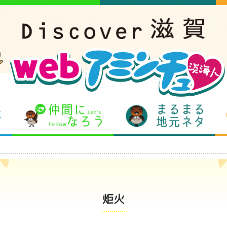
となりの先生
仲間になろう
まるま
炬火