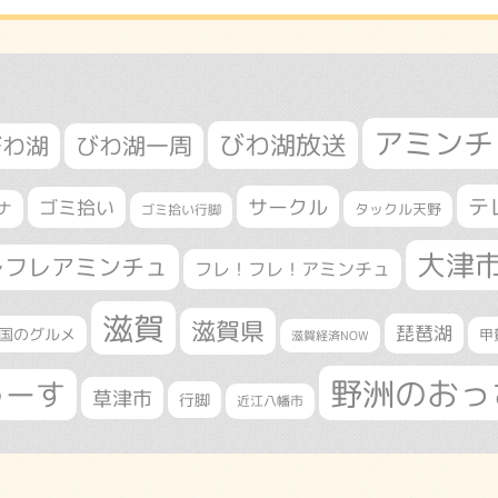
アミンチ
びわ湖放送
びわ湖
びわ湖一周
テ
サークル
ゴミ拾い
ナ
タックル天野
ゴミ拾い行脚
大津
レフレアミンチュ
フレ！フレ！アミンチュ
滋賀
滋賀県
琵琶湖
国のグルメ
甲
滋賀経済NOW
野洲のおっ
ゅーす
草津市
行脚
近江八幡市