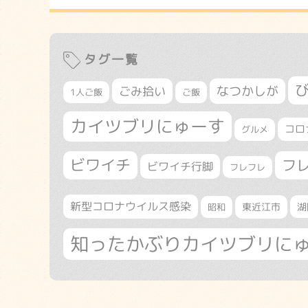
タグ一覧
なつかしが
ごみ拾い
1人ご飯
ご飯
カイツブリにゅーす
コロ
グルメ
ビワイチ
フ
ビワイチ行脚
フレフレ
新型コロナウイルス感染
東近江市
湖
昭和
知ったかぶりカイツブリに