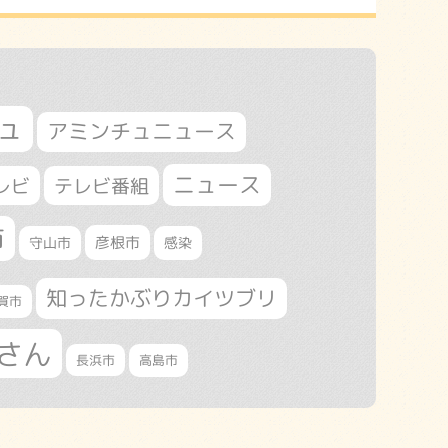
ュ
アミンチュニュース
ニュース
レビ
テレビ番組
市
守山市
彦根市
感染
知ったかぶりカイツブリ
賀市
さん
長浜市
高島市