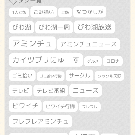
タグ一覧
なつかしが
ごみ拾い
1人ご飯
ご飯
びわ湖放送
びわ湖
びわ湖一周
アミンチュ
アミンチュニュース
カイツブリにゅーす
コロナ
グルメ
サークル
ゴミ拾い
タックル天野
ゴミ拾い行脚
ニュース
テレビ
テレビ番組
ビワイチ
ビワイチ行脚
フレフレ
フレフレアミンチュ