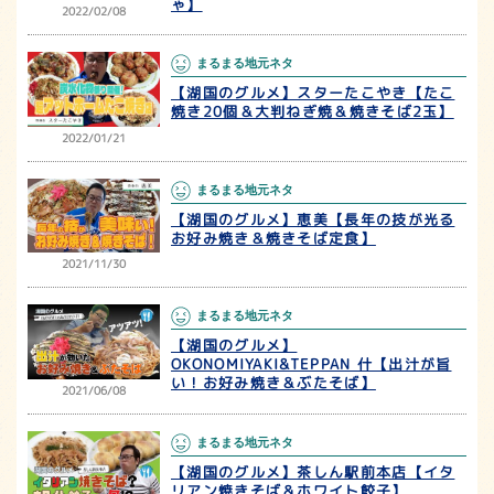
ゃ】
2022/02/08
まるまる地元ネタ
【湖国のグルメ】スターたこやき【たこ
焼き20個＆大判ねぎ焼＆焼きそば2玉】
2022/01/21
まるまる地元ネタ
【湖国のグルメ】恵美【長年の技が光る
お好み焼き＆焼きそば定食】
2021/11/30
まるまる地元ネタ
【湖国のグルメ】
OKONOMIYAKI&TEPPAN 什【出汁が旨
い！お好み焼き＆ぶたそば】
2021/06/08
まるまる地元ネタ
【湖国のグルメ】茶しん駅前本店【イタ
リアン焼きそば＆ホワイト餃子】