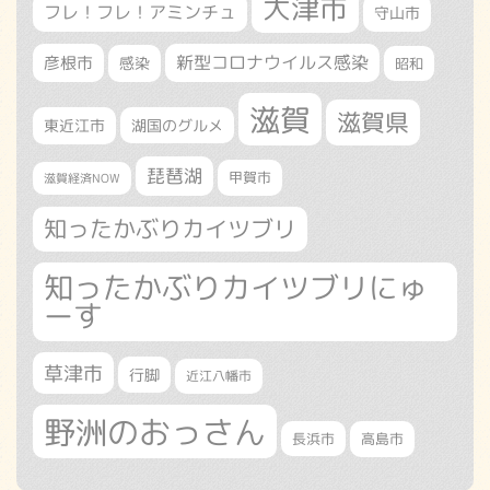
大津市
フレ！フレ！アミンチュ
守山市
新型コロナウイルス感染
彦根市
感染
昭和
滋賀
滋賀県
東近江市
湖国のグルメ
琵琶湖
甲賀市
滋賀経済NOW
知ったかぶりカイツブリ
知ったかぶりカイツブリにゅ
ーす
草津市
行脚
近江八幡市
野洲のおっさん
長浜市
高島市