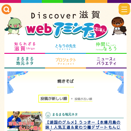
知られざる滋賀
となりの先生
仲
まるまる地元ネタ
プロジェクト
ニ
焼きそば
投稿が新しい順
投稿が古い順
まるまる地元ネタ
【湖国のグルメ】うっきー【本場月島の
味！人気王道＆変わり種デザートもんじ