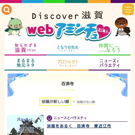
知られざる滋賀
となりの先生
仲
まるまる地元ネタ
プロジェクト
ニ
百済寺
投稿が新しい順
投稿が古い順
ニュースとバラエティ
淡海をあるく 百済寺 東近江市