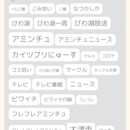
なつかしが
ごみ拾い
1人ご飯
ご飯
びわ湖放送
びわ湖
びわ湖一周
アミンチュ
アミンチュニュース
カイツブリにゅーす
コロナ
グルメ
サークル
ゴミ拾い
タックル天野
ゴミ拾い行脚
ニュース
テレビ
テレビ番組
ビワイチ
ビワイチ行脚
フレフレ
フレフレアミンチュ
大津市