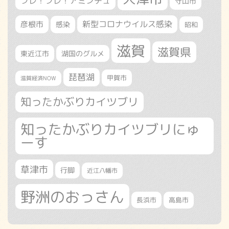
フレ！フレ！アミンチュ
守山市
新型コロナウイルス感染
彦根市
感染
昭和
滋賀
滋賀県
東近江市
湖国のグルメ
琵琶湖
甲賀市
滋賀経済NOW
知ったかぶりカイツブリ
知ったかぶりカイツブリにゅ
ーす
草津市
行脚
近江八幡市
野洲のおっさん
長浜市
高島市