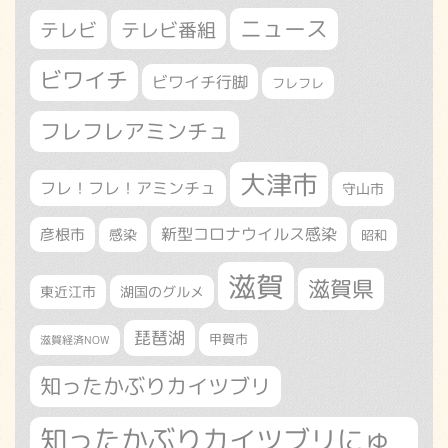
ニュース
テレビ
テレビ番組
ビワイチ
ビワイチ行脚
フレフレ
フレフレアミンチュ
大津市
フレ！フレ！アミンチュ
守山市
新型コロナウイルス感染
彦根市
感染
昭和
滋賀
滋賀県
東近江市
湖国のグルメ
琵琶湖
甲賀市
滋賀経済NOW
知ったかぶりカイツブリ
知ったかぶりカイツブリにゅ