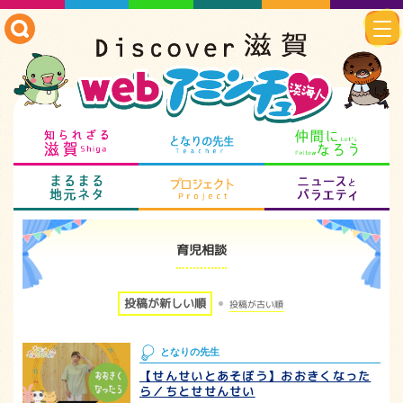
知られざる滋賀
となりの先生
仲
まるまる地元ネタ
プロジェクト
ニ
育児相談
投稿が新しい順
投稿が古い順
となりの先生
【せんせいとあそぼう】おおきくなった
ら／ちとせせんせい