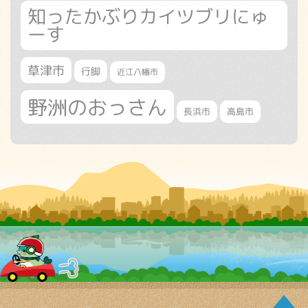
知ったかぶりカイツブリにゅ
ーす
草津市
行脚
近江八幡市
野洲のおっさん
長浜市
高島市