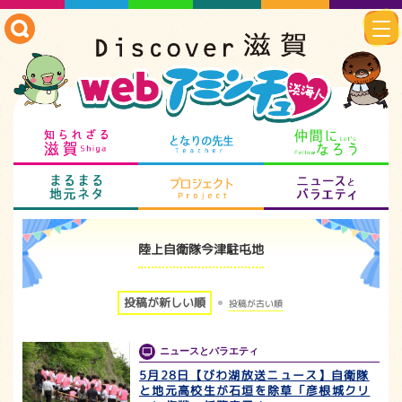
知られざる滋賀
となりの先生
仲
まるまる地元ネタ
プロジェクト
ニ
陸上自衛隊今津駐屯地
投稿が新しい順
投稿が古い順
ニュースとバラエティ
5月28日【びわ湖放送ニュース】自衛隊
と地元高校生が石垣を除草「彦根城クリ