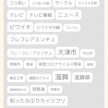
サークル
ゴミ拾い
タックル天野
ゴミ拾い行脚
ニュース
テレビ
テレビ番組
ビワイチ
ビワイチ行脚
フレフレ
フレフレアミンチュ
大津市
フレ！フレ！アミンチュ
守山市
新型コロナウイルス感染
彦根市
感染
昭和
滋賀
滋賀県
東近江市
湖国のグルメ
琵琶湖
甲賀市
滋賀経済NOW
知ったかぶりカイツブリ