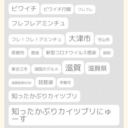
ビワイチ
ビワイチ行脚
フレフレ
フレフレアミンチュ
大津市
フレ！フレ！アミンチュ
守山市
新型コロナウイルス感染
彦根市
感染
昭和
滋賀
滋賀県
東近江市
湖国のグルメ
琵琶湖
甲賀市
滋賀経済NOW
知ったかぶりカイツブリ
知ったかぶりカイツブリにゅ
ーす