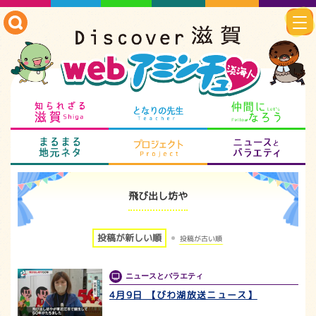
知られざる滋賀
となりの先生
仲
まるまる地元ネタ
プロジェクト
ニ
飛び出し坊や
投稿が新しい順
投稿が古い順
ニュースとバラエティ
4月9日 【びわ湖放送ニュース】