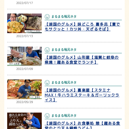
2022/07/17
まるまる地元ネタ
【湖国のグルメ】味どころ 喜多呂【夏で
もサクッと！カツ丼・天ざるそば】
2022/07/13
まるまる地元ネタ
【湖国のグルメ】山形屋【滋賀と岐阜の
県境！趣ある食堂でランチ】
2022/07/09
まるまる地元ネタ
【湖国のグルメ】喜楽屋【スタミナ
MAX！牛ハラミステーキ＆ガーリックラ
イス】
2022/05/29
まるまる地元ネタ
【湖国のグルメ】お食事処 憩【趣ある食
堂のとり天＆鍋焼うどん】