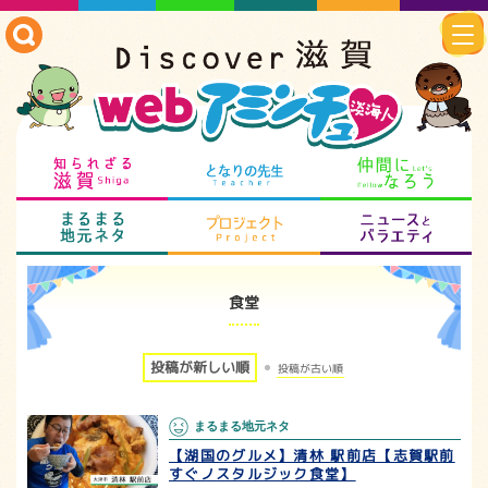
知られざる滋賀
となりの先生
仲
まるまる地元ネタ
プロジェクト
ニ
食堂
投稿が新しい順
投稿が古い順
まるまる地元ネタ
【湖国のグルメ】清林 駅前店【志賀駅前
すぐノスタルジック食堂】