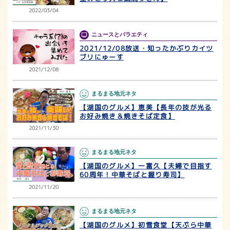
2022/03/04
ニュースとバラエティ
2021/12/08放送・知ったかぶりカイツ
ブリにゅーす
2021/12/08
まるまる地元ネタ
【湖国のグルメ】恵美【長年の技が光る
お好み焼き＆焼きそば定食】
2021/11/30
まるまる地元ネタ
【湖国のグルメ】一富久【夫婦で目指す
60周年！中華そばと握り寿司】
2021/11/20
まるまる地元ネタ
【湖国のグルメ】初雪食堂【天ぷら中華