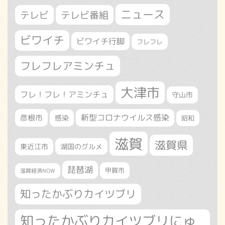
ニュース
テレビ
テレビ番組
ビワイチ
ビワイチ行脚
フレフレ
フレフレアミンチュ
大津市
フレ！フレ！アミンチュ
守山市
新型コロナウイルス感染
彦根市
感染
昭和
滋賀
滋賀県
東近江市
湖国のグルメ
琵琶湖
甲賀市
滋賀経済NOW
知ったかぶりカイツブリ
知ったかぶりカイツブリにゅ