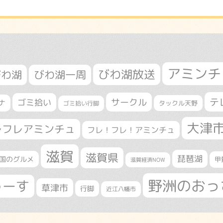
アミンチ
びわ湖放送
びわ湖
びわ湖一周
テ
サークル
ゴミ拾い
ナ
タックル天野
ゴミ拾い行脚
大津
レフレアミンチュ
フレ！フレ！アミンチュ
滋賀
滋賀県
琵琶湖
国のグルメ
甲
滋賀経済NOW
野洲のおっ
ゅーす
草津市
行脚
近江八幡市