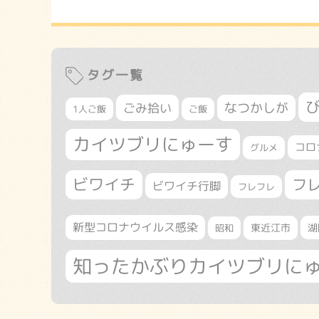
タグ一覧
なつかしが
ごみ拾い
1人ご飯
ご飯
カイツブリにゅーす
コロ
グルメ
ビワイチ
フ
ビワイチ行脚
フレフレ
新型コロナウイルス感染
東近江市
湖
昭和
知ったかぶりカイツブリに