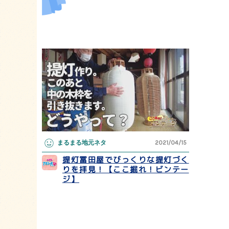
まるまる地元ネタ
2021/04/15
提灯冨田屋でびっくりな提灯づく
りを拝見！【ここ掘れ！ビンテー
ジ】