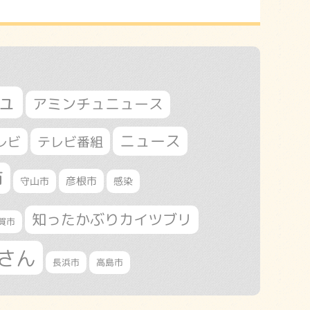
ュ
アミンチュニュース
ニュース
レビ
テレビ番組
市
守山市
彦根市
感染
知ったかぶりカイツブリ
賀市
さん
長浜市
高島市