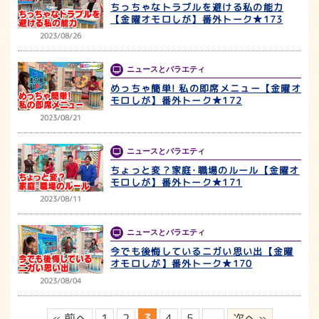
ちっちゃなトラブルを避ける私の能力
【金曜オモロしが】番外トーク★173
2023/08/26
ニュースとバラエティ
めっちゃ簡単! 私の即席メニュー【金曜オ
モロしが】番外トーク★172
2023/08/21
ニュースとバラエティ
ちょっと変？家庭･職場のルール【金曜オ
モロしが】番外トーク★171
2023/08/11
ニュースとバラエティ
今でも後悔しているニガい思い出【金曜
オモロしが】番外トーク★170
2023/08/04
« 前へ
1
2
3
4
5
...
次へ »