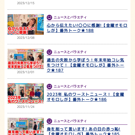
2023/12/15
ニュースとバラエティ
心から伝えたい!〇〇に感謝!【金曜オモロ
しが】番外トーク★188
2023/12/08
ニュースとバラエティ
過去の失敗から学ぼう！年末年始コレ気
をつけて！【金曜オモロしが】番外トー
ク★187
2023/12/01
ニュースとバラエティ
2023年 私のワーストニュース！【金曜
オモロしが】番外トーク★186
2023/11/24
ニュースとバラエティ
身を削って言います! あの日の赤っ恥!
【金曜オモロしが】番外トーク★185