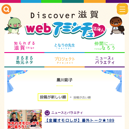
知られざる滋賀
となりの先生
仲
まるまる地元ネタ
プロジェクト
ニ
黒川彩子
投稿が新しい順
投稿が古い順
ニュースとバラエティ
【金曜オモロしが】番外トーク★189