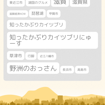
滋賀
滋賀県
東近江市
湖国のグルメ
琵琶湖
甲賀市
滋賀経済NOW
知ったかぶりカイツブリ
知ったかぶりカイツブリにゅ
ーす
草津市
行脚
近江八幡市
野洲のおっさん
長浜市
高島市