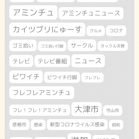
アミンチュ
アミンチュニュース
カイツブリにゅーす
コロナ
グルメ
サークル
ゴミ拾い
タックル天野
ゴミ拾い行脚
ニュース
テレビ
テレビ番組
ビワイチ
ビワイチ行脚
フレフレ
フレフレアミンチュ
大津市
フレ！フレ！アミンチュ
守山市
新型コロナウイルス感染
彦根市
感染
昭和