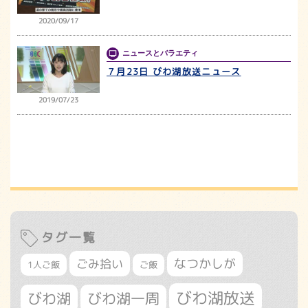
2020/09/17
ニュースとバラエティ
７月23日 びわ湖放送ニュース
2019/07/23
タグ一覧
なつかしが
ごみ拾い
1人ご飯
ご飯
びわ湖放送
びわ湖
びわ湖一周