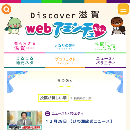
知られざる滋賀
となりの先生
仲
まるまる地元ネタ
プロジェクト
ニ
ＳＤＧｓ
投稿が新しい順
投稿が古い順
ニュースとバラエティ
１２月29日 【びわ湖放送ニュース】