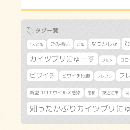
タグ一覧
なつかしが
ごみ拾い
1人ご飯
ご飯
カイツブリにゅーす
コロ
グルメ
ビワイチ
フ
ビワイチ行脚
フレフレ
新型コロナウイルス感染
東近江市
湖
昭和
知ったかぶりカイツブリに