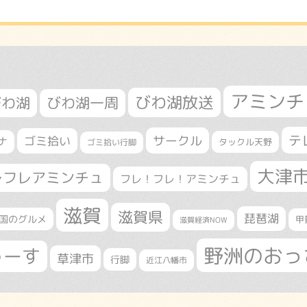
アミンチ
びわ湖放送
びわ湖
びわ湖一周
テ
サークル
ゴミ拾い
ナ
タックル天野
ゴミ拾い行脚
大津
レフレアミンチュ
フレ！フレ！アミンチュ
滋賀
滋賀県
琵琶湖
国のグルメ
甲
滋賀経済NOW
野洲のおっ
ゅーす
草津市
行脚
近江八幡市