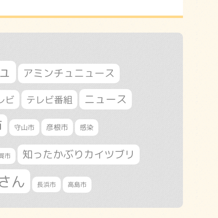
ュ
アミンチュニュース
ニュース
レビ
テレビ番組
市
守山市
彦根市
感染
知ったかぶりカイツブリ
賀市
さん
長浜市
高島市