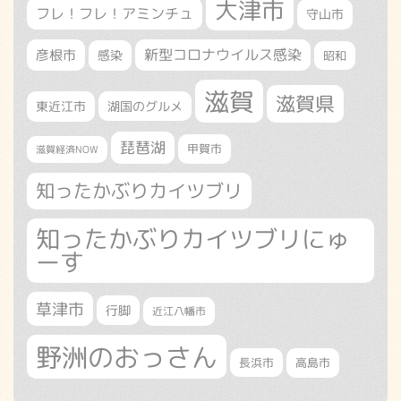
大津市
フレ！フレ！アミンチュ
守山市
新型コロナウイルス感染
彦根市
感染
昭和
滋賀
滋賀県
東近江市
湖国のグルメ
琵琶湖
甲賀市
滋賀経済NOW
知ったかぶりカイツブリ
知ったかぶりカイツブリにゅ
ーす
草津市
行脚
近江八幡市
野洲のおっさん
長浜市
高島市