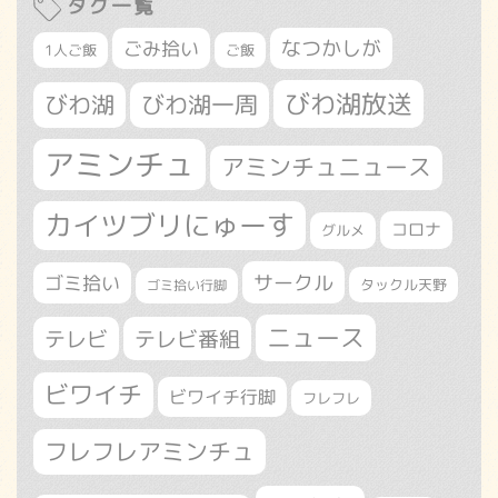
タグ一覧
なつかしが
ごみ拾い
1人ご飯
ご飯
びわ湖放送
びわ湖
びわ湖一周
アミンチュ
アミンチュニュース
カイツブリにゅーす
コロナ
グルメ
サークル
ゴミ拾い
タックル天野
ゴミ拾い行脚
ニュース
テレビ
テレビ番組
ビワイチ
ビワイチ行脚
フレフレ
フレフレアミンチュ