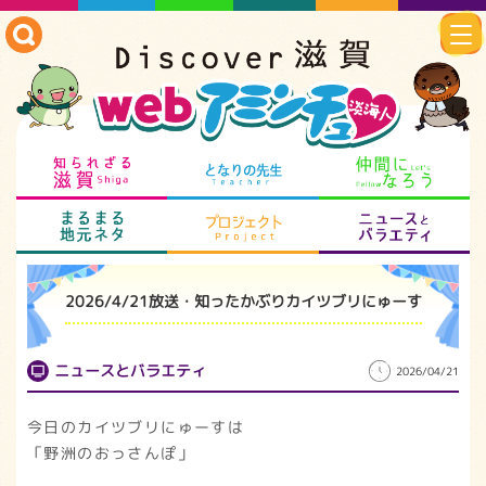
知られざる滋賀
となりの先生
仲
まるまる地元ネタ
プロジェクト
ニ
2026/4/21放送・知ったかぶりカイツブリにゅーす
ニュースとバラエティ
2026/04/21
今日のカイツブリにゅーすは
「野洲のおっさんぽ」