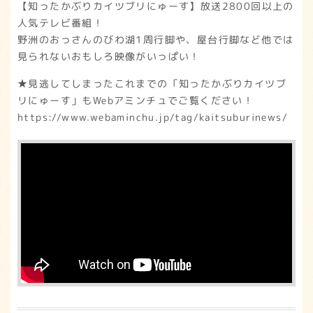
【知ったかぶりカイツブリにゅーす】放送2800回以上の
人気テレビ番組！
野洲のおっさんのびわ湖1周行脚や、屋台行脚など他では
見られないおもしろ映像がいっぱい！
★見逃してしまったこれまでの「知ったかぶりカイツブ
リにゅーす」もWebアミンチュでご覧ください！
https://www.webaminchu.jp/tag/kaitsuburinews/