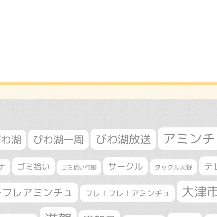
アミンチ
びわ湖放送
びわ湖
びわ湖一周
テ
サークル
ゴミ拾い
ナ
タックル天野
ゴミ拾い行脚
大津
レフレアミンチュ
フレ！フレ！アミンチュ