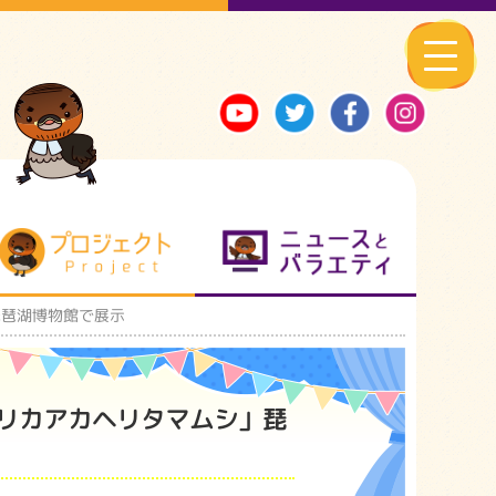
る地元ネタ
プロジェクト
ニュースとバ
琵琶湖博物館で展示
メリカアカヘリタマムシ」琵