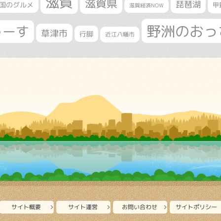
滋賀
滋賀県
琵琶湖
国のグルメ
甲
滋賀経済NOW
野洲のおっ
ゅーす
草津市
行脚
近江八幡市
サイト概要
サイト運営
お問い合わせ
サイトポリシー