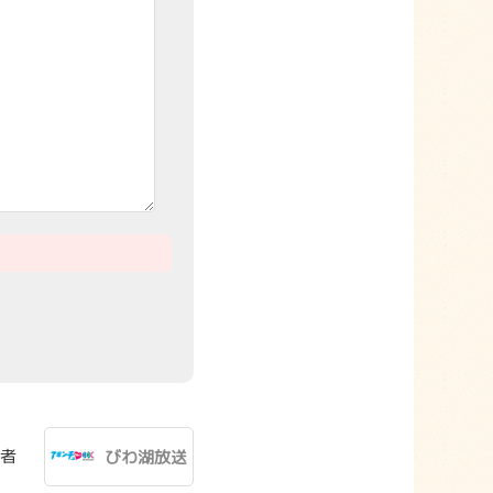
者
びわ湖放送