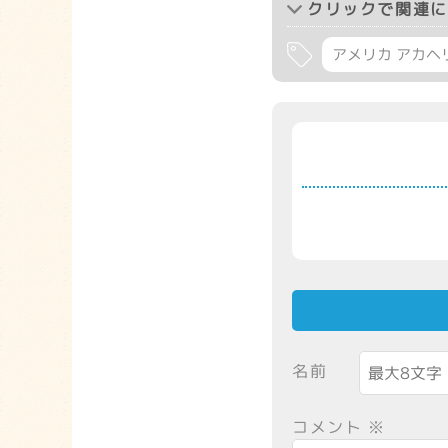
クリック
で関連に
アメリカ アカヘ
名前
コメント
※