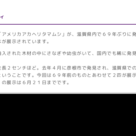
ィ
「アメリカアカヘリタマムシ」が、滋賀県内で６９年ぶりに
本が展示されています。
輸入された木材の中にさなぎや幼虫がいて、国内でも稀に発
全長２センチほど。去年４月に彦根市で発見され、滋賀県で
ということです。今回は６９年前のものとあわせて２匹が展
」の展示は６月２１日までです。