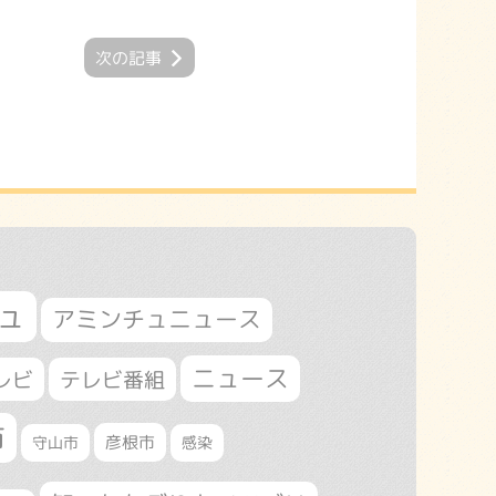
次の記事
ュ
アミンチュニュース
ニュース
レビ
テレビ番組
市
守山市
彦根市
感染