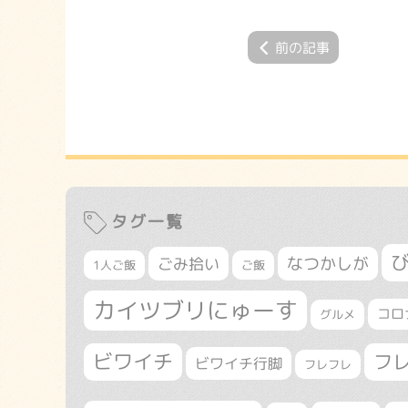
前の記事
タグ一覧
なつかしが
ごみ拾い
1人ご飯
ご飯
カイツブリにゅーす
コロ
グルメ
ビワイチ
フ
ビワイチ行脚
フレフレ