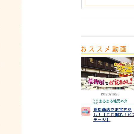
2020/11/25
まるまる地元ネタ
荒松商店でお宝さが
し！【ここ掘れ！ビ
テージ】