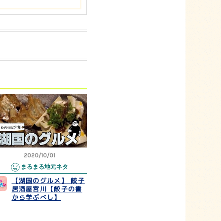
2020/10/01
まるまる地元ネタ
【湖国のグルメ】 餃子
居酒屋宮川【餃子の書
から学ぶべし】