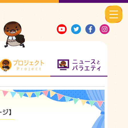
る地元ネタ
プロジェクト
ニュースとバ
ージ】