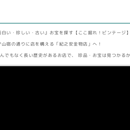
面白い・珍しい・古い』お宝を探す【ここ掘れ！ビンテージ
守山宿の通りに店を構える「紀之安金物店」へ！
とんでもなく長い歴史があるお店で、 珍品・お宝は見つかる