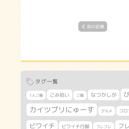
前の記事
タグ一覧
なつかしが
ごみ拾い
1人ご飯
ご飯
カイツブリにゅーす
コロ
グルメ
ビワイチ
フ
ビワイチ行脚
フレフレ