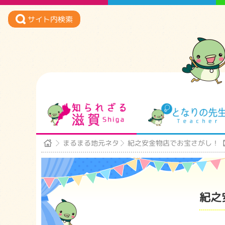
サイト内検索
知られざる滋賀
まるまる地元ネタ
紀之安金物店でお宝さがし！
紀之