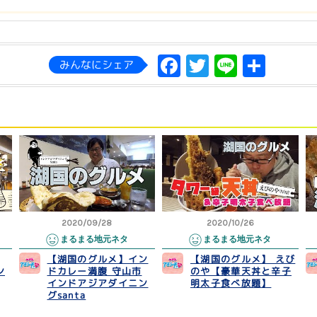
Facebook
Twitter
Line
共
みんなにシェア
有
2020/09/28
2020/10/26
まるまる地元ネタ
まるまる地元ネタ
【湖国のグルメ】イン
【湖国のグルメ】 えび
ン
ドカレー満腹 守山市
のや【豪華天丼と辛子
インドアジアダイニン
明太子食べ放題】
グsanta