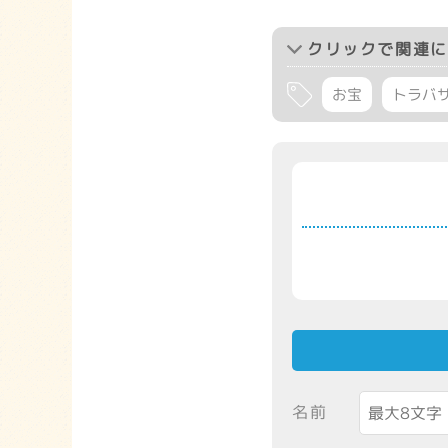
クリック
で関連に
お宝
トラバ
名前