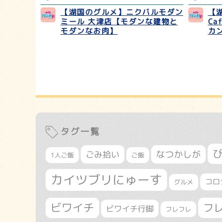
【湖国のグルメ】ニクバルモダン
【湖
ミール 大津店【モダンな建物と
C
モダンなお肉】
カ
タグ一覧
なつかしが
ごみ拾い
1人ご飯
ご飯
カイツブリにゅーす
コロ
グルメ
ビワイチ
フ
ビワイチ行脚
フレフレ