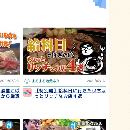
2021/07/23
まるまる地元ネタ
2021/07/16
居酒屋こば
【特別編】給料日に行きたいちょ
ーから厳選
っとリッチなお店４選