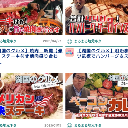
る地元ネタ
2021/04/27
まるまる地元ネタ
湖国のグルメ】焼肉 新羅【豪
【湖国のグルメ】明治
！ステーキ付き焼肉盛り合わ
ツ鉄板でハンバーグ＆
】
る地元ネタ
2021/01/15
まるまる地元ネタ