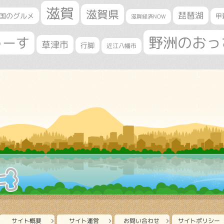
滋賀
滋賀県
琵琶湖
国のグルメ
甲
滋賀経済NOW
野洲のおっ
ゅーす
草津市
行脚
近江八幡市
サイト概要
サイト運営
お問い合わせ
サイトポリシー