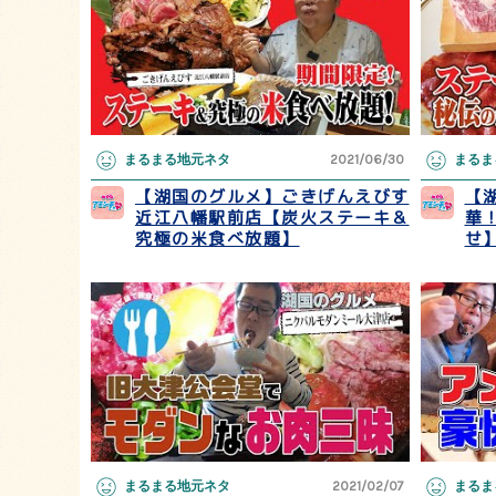
まるまる地元ネタ
2021/06/30
まるま
【湖国のグルメ】ごきげんえびす
【
近江八幡駅前店【炭火ステーキ＆
華
究極の米食べ放題】
せ
まるまる地元ネタ
2021/02/07
まるま