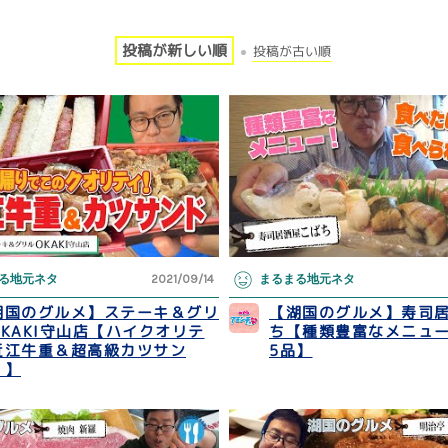
投稿が新しい順
投稿が古い順
る地元ネタ
2021/09/14
まるまる地元ネタ
湖国のグルメ】ステーキ＆グリ
【湖国のグルメ】寿司
OKAKI守山店【ハイクオリテ
ち【種類豊富なメニュ
近江牛重＆超高級カツサン
5品】
！】