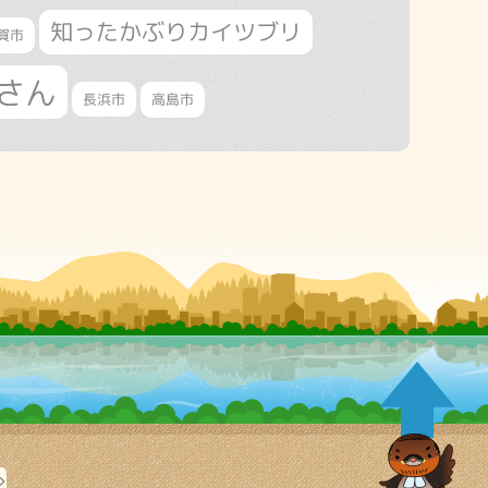
知ったかぶりカイツブリ
賀市
さん
長浜市
高島市