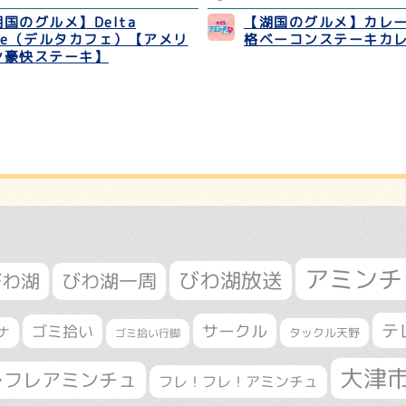
国のグルメ】Delta
【湖国のグルメ】カレ
afe（デルタカフェ）【アメリ
格ベーコンステーキカ
ン豪快ステーキ】
アミンチ
びわ湖放送
びわ湖
びわ湖一周
テ
サークル
ゴミ拾い
ナ
タックル天野
ゴミ拾い行脚
大津
レフレアミンチュ
フレ！フレ！アミンチュ