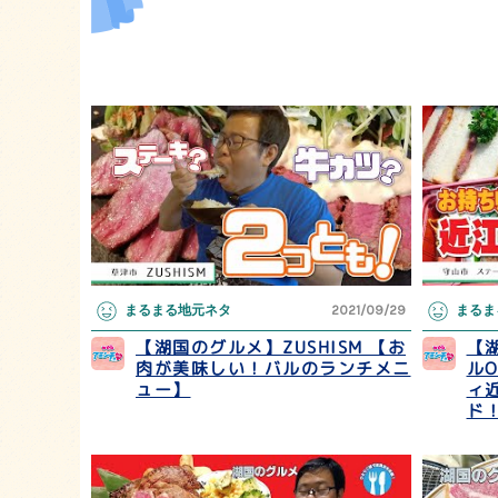
まるまる地元ネタ
2021/09/29
まるま
【湖国のグルメ】ZUSHISM 【お
【
肉が美味しい！バルのランチメニ
ル
ュー】
ィ
ド