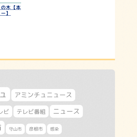
ーの木【本
レー】
ュ
アミンチュニュース
ニュース
レビ
テレビ番組
市
守山市
彦根市
感染