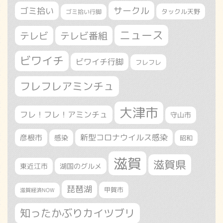
サークル
ゴミ拾い
タックル天野
ゴミ拾い行脚
ニュース
テレビ
テレビ番組
ビワイチ
ビワイチ行脚
フレフレ
フレフレアミンチュ
大津市
フレ！フレ！アミンチュ
守山市
新型コロナウイルス感染
彦根市
感染
昭和
滋賀
滋賀県
東近江市
湖国のグルメ
琵琶湖
甲賀市
滋賀経済NOW
知ったかぶりカイツブリ