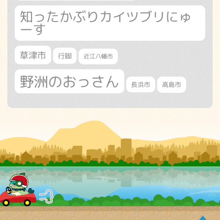
知ったかぶりカイツブリにゅ
ーす
草津市
行脚
近江八幡市
野洲のおっさん
長浜市
高島市