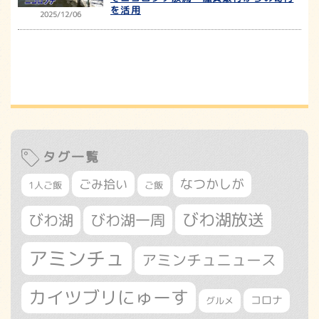
を活用
2025/12/06
タグ一覧
なつかしが
ごみ拾い
1人ご飯
ご飯
びわ湖放送
びわ湖
びわ湖一周
アミンチュ
アミンチュニュース
カイツブリにゅーす
コロナ
グルメ