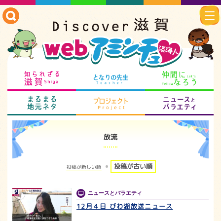
知られざる滋賀
となりの先生
仲
まるまる地元ネタ
プロジェクト
ニ
放流
投稿が古い順
投稿が新しい順
ニュースとバラエティ
12月４日 びわ湖放送ニュース