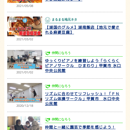
2021/05/08
まるまる地元ネタ
【湖国のグルメ】湖南飯店【地元で愛さ
れる麻婆豆腐】
2021/03/02
仲間になろう
ゆっくりピアノを練習しよう「らくらく
ピアノサークル ひまわり」甲賀市 水口
中央公民館
2021/01/02
仲間になろう
リズムに合わせてリフレッシュ！「ＦＮ
リズム体操サークル」甲賀市 水口中央
公民館
2020/12/18
仲間になろう
仲間と一緒に園芸で季節を感じよう！