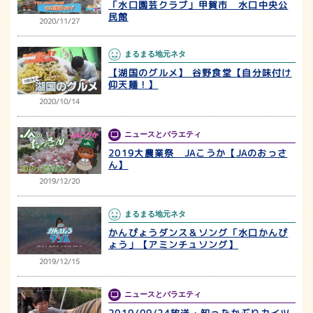
「水口園芸クラブ」甲賀市 水口中央公
民館
2020/11/27
まるまる地元ネタ
【湖国のグルメ】 谷野食堂【自分味付け
仰天麺！】
2020/10/14
ニュースとバラエティ
2019大農業祭 JAこうか【JAのおっさ
ん】
2019/12/20
まるまる地元ネタ
かんぴょうダンス＆ソング「水口かんぴ
ょう」【アミンチュソング】
2019/12/15
ニュースとバラエティ
2019/09/24放送・知ったかぶりカイツ