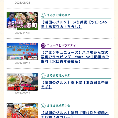
2025/08/28
まるまる地元ネタ
【湖国のグルメ】 いち兵衛【水口で45
年！松握り＆上ちらし】
2021/11/06
ニュースとバラエティ
【アミンチュニュース】バスをみんなの
写真でラッピング Youtube生配信のご
案内【水口青年会議所】
2021/10/13
まるまる地元ネタ
【湖国のグルメ】森下屋【お寿司＆中華
そば】
2021/05/15
まるまる地元ネタ
【湖国のグルメ】味好【漬け込み焼肉と
すじ煮込みカレー】