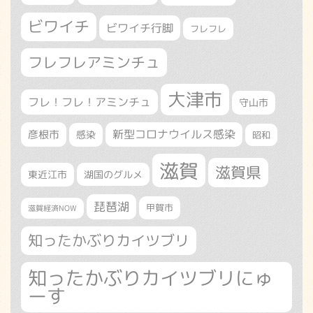
ビワイチ
ビワイチ行脚
フレフレ
フレフレアミンチュ
大津市
フレ！フレ！アミンチュ
守山市
新型コロナウイルス感染
彦根市
感染
昭和
滋賀
滋賀県
東近江市
湖国のグルメ
琵琶湖
甲賀市
滋賀経済NOW
知ったかぶりカイツブリ
知ったかぶりカイツブリにゅ
ーす