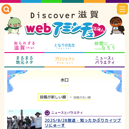
知られざる滋賀
となりの先生
仲
まるまる地元ネタ
プロジェクト
ニ
水口
投稿が新しい順
投稿が古い順
ニュースとバラエティ
2025/8/28放送・知ったかぶりカイツブ
リにゅーす