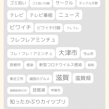
サークル
ゴミ拾い
タックル天野
ゴミ拾い行脚
ニュース
テレビ
テレビ番組
ビワイチ
ビワイチ行脚
フレフレ
フレフレアミンチュ
大津市
フレ！フレ！アミンチュ
守山市
新型コロナウイルス感染
彦根市
感染
昭和
滋賀
滋賀県
東近江市
湖国のグルメ
琵琶湖
甲賀市
滋賀経済NOW
知ったかぶりカイツブリ