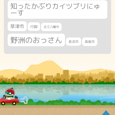
知ったかぶりカイツブリにゅ
ーす
草津市
行脚
近江八幡市
野洲のおっさん
長浜市
高島市