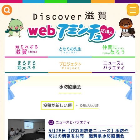
知られざる滋賀
となりの先生
仲
まるまる地元ネタ
プロジェクト
ニ
水防協議会
投稿が新しい順
投稿が古い順
ニュースとバラエティ
5月28日【びわ湖放送ニュース】水防や
防災の情報を共有 滋賀県水防協議会