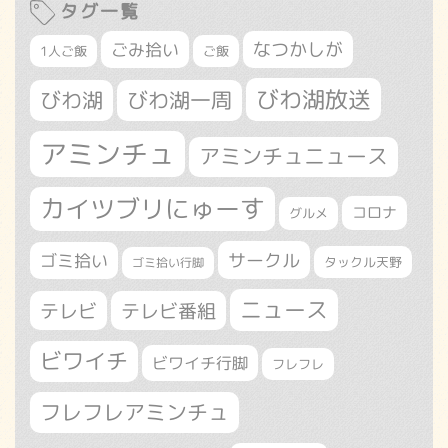
タグ一覧
なつかしが
ごみ拾い
1人ご飯
ご飯
びわ湖放送
びわ湖
びわ湖一周
アミンチュ
アミンチュニュース
カイツブリにゅーす
コロナ
グルメ
サークル
ゴミ拾い
タックル天野
ゴミ拾い行脚
ニュース
テレビ
テレビ番組
ビワイチ
ビワイチ行脚
フレフレ
フレフレアミンチュ