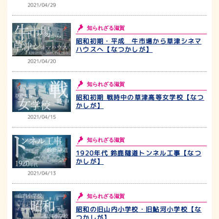
2021/04/29
知られざる滋賀
昭和初期・平成 牛市場から草津シネマ
ハウスへ【なつかしが】
2021/04/20
知られざる滋賀
昭和初期 戦時中の草津高等女学校【なつ
かしが】
2021/04/15
知られざる滋賀
1920年代 鈴鹿隧道トンネル工事【なつ
かしが】
2021/04/13
知られざる滋賀
昭和の旧山内小学校・旧鮎河小学校【な
つかしが】