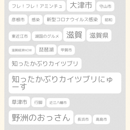
大津市
フレ！フレ！アミンチュ
守山市
新型コロナウイルス感染
彦根市
感染
昭和
滋賀
滋賀県
東近江市
湖国のグルメ
琵琶湖
甲賀市
滋賀経済NOW
知ったかぶりカイツブリ
知ったかぶりカイツブリにゅ
ーす
草津市
行脚
近江八幡市
野洲のおっさん
長浜市
高島市