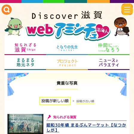
知られざる滋賀
となりの先生
仲
まるまる地元ネタ
プロジェクト
ニ
貴重な写真
投稿が新しい順
投稿が古い順
知られざる滋賀
昭和30年頃 まるぶんマーケット【なつか
しが】