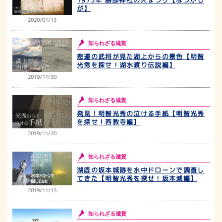
が】
2020/01/13
知られざる滋賀
悲運の武将が見た湖上からの景色【明智
光秀を探せ！湖水渡り伝説編】
2019/11/30
知られざる滋賀
発見！明智光秀の泣ける手紙【明智光秀
を探せ！西教寺編】
2019/11/20
知られざる滋賀
湖底の坂本城跡を水中ドローンで調査し
てきた【明智光秀を探せ！坂本城編】
2019/11/15
知られざる滋賀