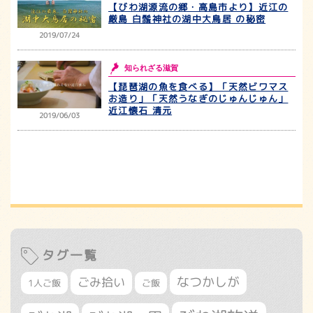
【びわ湖源流の郷・高島市より】近江の
厳島 白鬚神社の湖中大鳥居 の秘密
2019/07/24
知られざる滋賀
【琵琶湖の魚を食べる】「天然ビワマス
お造り」「天然うなぎのじゅんじゅん」
近江懐石 清元
2019/06/03
タグ一覧
なつかしが
ごみ拾い
1人ご飯
ご飯