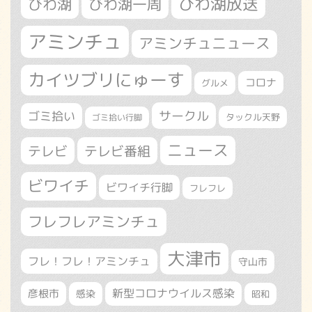
びわ湖放送
びわ湖
びわ湖一周
アミンチュ
アミンチュニュース
カイツブリにゅーす
コロナ
グルメ
サークル
ゴミ拾い
タックル天野
ゴミ拾い行脚
ニュース
テレビ
テレビ番組
ビワイチ
ビワイチ行脚
フレフレ
フレフレアミンチュ
大津市
フレ！フレ！アミンチュ
守山市
新型コロナウイルス感染
彦根市
感染
昭和