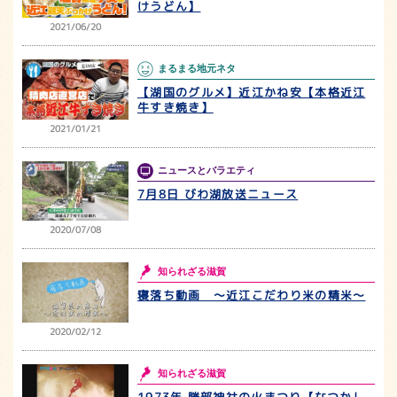
けうどん】
2021/06/20
まるまる地元ネタ
【湖国のグルメ】近江かね安【本格近江
牛すき焼き】
2021/01/21
ニュースとバラエティ
7月8日 びわ湖放送ニュース
2020/07/08
知られざる滋賀
寝落ち動画 〜近江こだわり米の精米〜
2020/02/12
知られざる滋賀
1973年 勝部神社の火まつり【なつかし