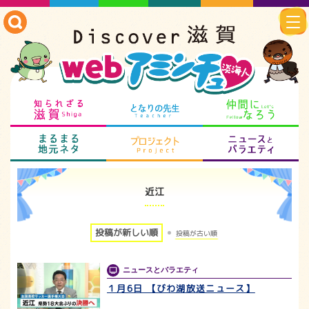
知られざる滋賀
となりの先生
仲
まるまる地元ネタ
プロジェクト
ニ
近江
投稿が新しい順
投稿が古い順
ニュースとバラエティ
１月6日 【びわ湖放送ニュース】