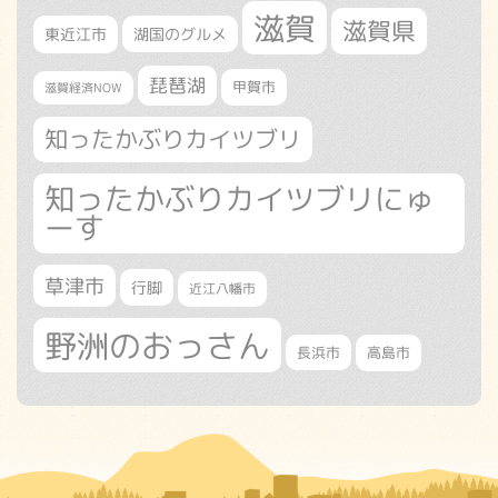
滋賀
滋賀県
東近江市
湖国のグルメ
琵琶湖
甲賀市
滋賀経済NOW
知ったかぶりカイツブリ
知ったかぶりカイツブリにゅ
ーす
草津市
行脚
近江八幡市
野洲のおっさん
長浜市
高島市