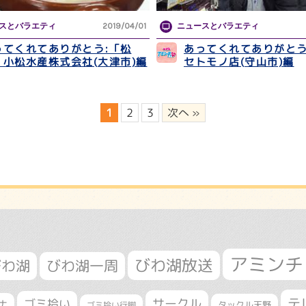
スとバラエティ
2019/04/01
ニュースとバラエティ
ってくれてありがとう:「松
あってくれてありがとう
」小松水産株式会社(大津市)編
セトモノ店(守山市)編
1
2
3
次へ »
アミンチ
びわ湖放送
びわ湖
びわ湖一周
テ
サークル
ゴミ拾い
ナ
タックル天野
ゴミ拾い行脚