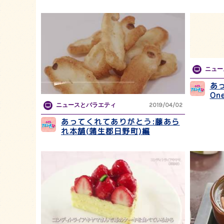
ニュー
あっ
On
ニュースとバラエティ
2019/04/02
あってくれてありがとう:藤あら
れ本舗(蒲生郡日野町)編