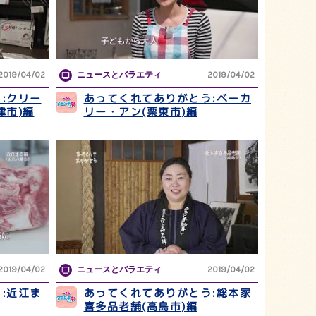
2019/04/02
ニュースとバラエティ
2019/04/02
:クリー
あってくれてありがとう:ベーカ
津市)編
リー・アン(栗東市)編
2019/04/02
ニュースとバラエティ
2019/04/02
:近江ま
あってくれてありがとう:総本家
喜多品老舗(高島市)編