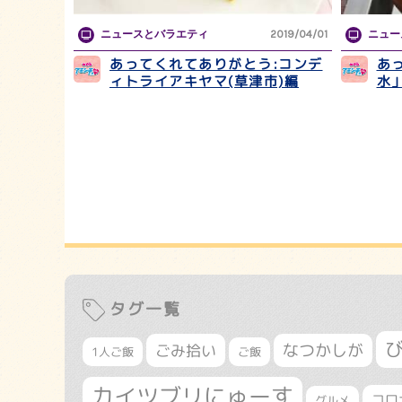
ニュースとバラエティ
2019/04/01
ニュー
あってくれてありがとう:コンデ
あ
ィトライアキヤマ(草津市)編
水
タグ一覧
なつかしが
ごみ拾い
1人ご飯
ご飯
カイツブリにゅーす
コロ
グルメ