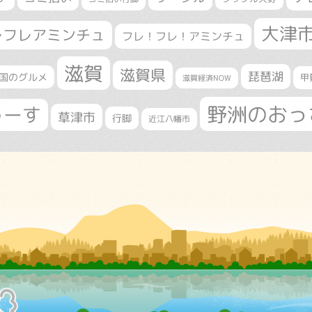
大津
レフレアミンチュ
フレ！フレ！アミンチュ
滋賀
滋賀県
琵琶湖
国のグルメ
甲
滋賀経済NOW
野洲のおっ
ゅーす
草津市
行脚
近江八幡市