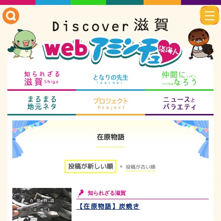
知られざる滋賀
となりの先生
仲
まるまる地元ネタ
プロジェクト
ニ
在原物語
投稿が新しい順
投稿が古い順
知られざる滋賀
【在原物語】炭焼き