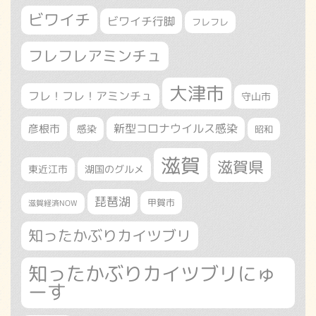
ビワイチ
ビワイチ行脚
フレフレ
フレフレアミンチュ
大津市
フレ！フレ！アミンチュ
守山市
新型コロナウイルス感染
彦根市
感染
昭和
滋賀
滋賀県
東近江市
湖国のグルメ
琵琶湖
甲賀市
滋賀経済NOW
知ったかぶりカイツブリ
知ったかぶりカイツブリにゅ
ーす