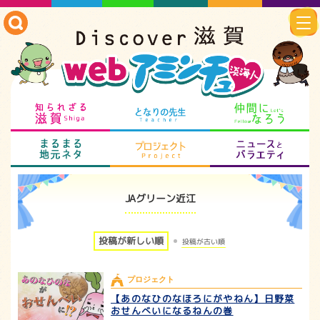
知られざる滋賀
となりの先生
仲
まるまる地元ネタ
プロジェクト
ニ
JAグリーン近江
投稿が新しい順
投稿が古い順
プロジェクト
【あのなひのなほろにがやねん】日野菜
おせんべいになるねんの巻