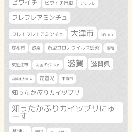
ビワイチ
ビワイチ行脚
フレフレ
フレフレアミンチュ
大津市
フレ！フレ！アミンチュ
守山市
新型コロナウイルス感染
彦根市
感染
昭和
滋賀
滋賀県
東近江市
湖国のグルメ
琵琶湖
甲賀市
滋賀経済NOW
知ったかぶりカイツブリ
知ったかぶりカイツブリにゅ
ーす
草津市
行脚