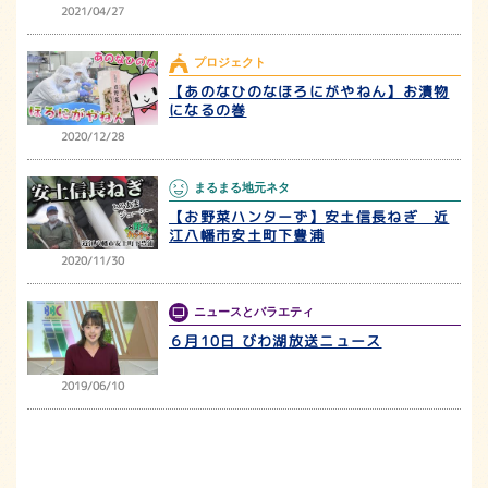
2021/04/27
プロジェクト
【あのなひのなほろにがやねん】お漬物
になるの巻
2020/12/28
まるまる地元ネタ
【お野菜ハンターず】安土信長ねぎ 近
江八幡市安土町下豊浦
2020/11/30
ニュースとバラエティ
６月10日 びわ湖放送ニュース
2019/06/10